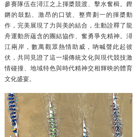
參賽隊伍在潯江之上揮槳競渡、擊水奮楫。鏗
鏘的鼓點、激昂的口號、整齊劃一的揮槳動
作，完美展現了力與美的結合，生動詮釋了龍
舟運動所蘊含的團結協作、奮勇爭先精神。潯
江兩岸，數萬觀眾熱情助威，吶喊聲此起彼
伏，共同見證了這一場傳統文化與現代競技激
情碰撞、地域特色與時代精神交相輝映的體育
文化盛宴。