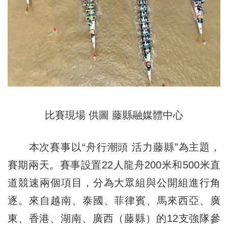
比賽現場 供圖 藤縣融媒體中心
本次賽事以“舟行潮頭 活力藤縣”為主題，
賽期兩天。賽事設置22人龍舟200米和500米直
道競速兩個項目，分為大眾組與公開組進行角
逐。來自越南、泰國、菲律賓、馬來西亞、廣
東、香港、湖南、廣西（藤縣）的12支強隊參