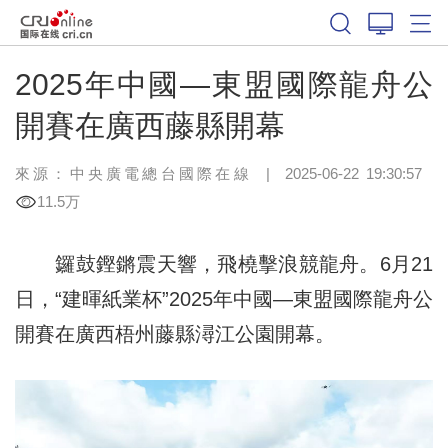
2025年中國—東盟國際龍舟公
開賽在廣西藤縣開幕
來源：中央廣電總台國際在線
|
2025-06-22 19:30:57
11.5万
鑼鼓鏗鏘震天響，飛橈擊浪競龍舟。6月21
日，“建暉紙業杯”2025年中國—東盟國際龍舟公
開賽在廣西梧州藤縣潯江公園開幕。