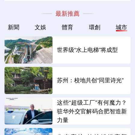
最新推薦
新聞
文娛
體育
環創
城市
世界级“水上电梯”将成型
苏州：校地共创“同里诗光”
这些“超级工厂”有何魔力？
驻华外交官解码合肥智造新
力量