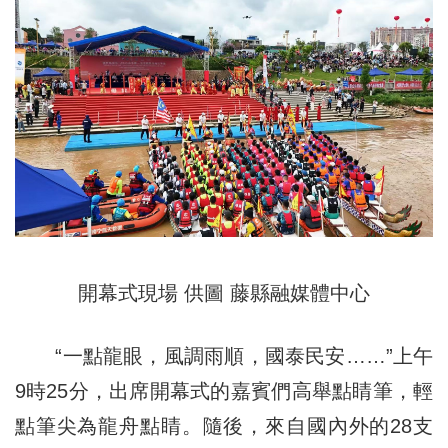
開幕式現場 供圖 藤縣融媒體中心
“一點龍眼，風調雨順，國泰民安……”上午
9時25分，出席開幕式的嘉賓們高舉點睛筆，輕
點筆尖為龍舟點睛。隨後，來自國內外的28支