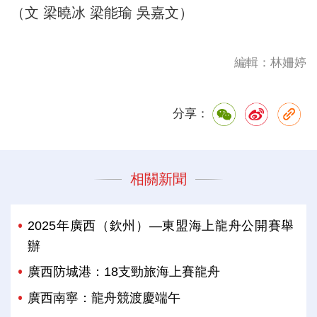
（文 梁曉冰 梁能瑜 吳嘉文）
編輯：林姍婷
分享：
相關新聞
2025年廣西（欽州）—東盟海上龍舟公開賽舉
辦
廣西防城港：18支勁旅海上賽龍舟
廣西南寧：龍舟競渡慶端午