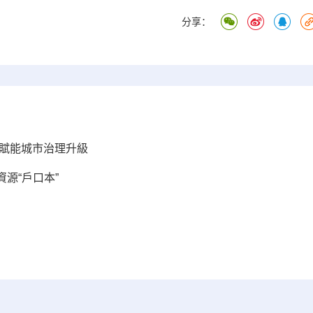
分享：
據賦能城市治理升級
源“戶口本”