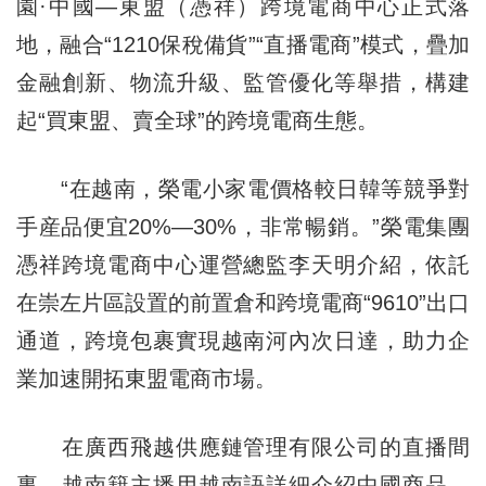
園·中國—東盟（憑祥）跨境電商中心正式落
地，融合“1210保稅備貨”“直播電商”模式，疊加
金融創新、物流升級、監管優化等舉措，構建
起“買東盟、賣全球”的跨境電商生態。
“在越南，榮電小家電價格較日韓等競爭對
手産品便宜20%—30%，非常暢銷。”榮電集團
憑祥跨境電商中心運營總監李天明介紹，依託
在崇左片區設置的前置倉和跨境電商“9610”出口
通道，跨境包裹實現越南河內次日達，助力企
業加速開拓東盟電商市場。
在廣西飛越供應鏈管理有限公司的直播間
裏，越南籍主播用越南語詳細介紹中國商品，