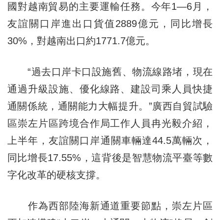
國對越南貿易的主要運輸任務。今年1—6月，
友誼關口岸進出口貨值2889億元，同比增長
30%，對越南出口約1771.7億元。
“過去口岸卡口設施舊、物流線路堵，現在
通過升級設施、優化線路、建設司乘人員快捷
通關係統，通關能力大幅提升。”廣西自貿試驗
區崇左片區跨境合作局工作人員冉光毅介紹，
上半年，友誼關口岸通關車輛達44.5萬輛次，
同比增長17.55%，這背後是智慧物流平臺等數
字化改革的硬核支撐。
作為西部陸海新通道重要節點，崇左片區