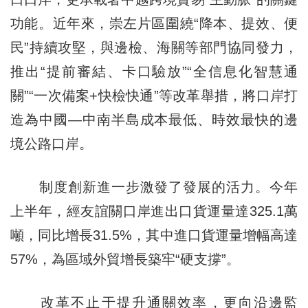
功能。近年來，崇左片區圍繞“降本、提效、便
民”持續攻堅，與邊檢、海關等部門協同發力，
推出“提前審結、卡口驗放”“全信息化智慧通
關”“一次備案+快檢快通”等改革舉措，將口岸打
造為中國—中南半島成本最低、時效最快的邊
境公路口岸。
制度創新進一步激發了發展的活力。今年
上半年，經友誼關口岸進出口貨運量達325.1萬
噸，同比增長31.5%，其中進口貨運量增幅高達
57%，為區域外貿增長築牢“硬支撐”。
改革不止于提升通關效率，更向沿邊監