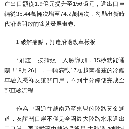
進出口額從1.9億元提升至156億元，進出口車
輛從35.44萬輛次增至74.2萬輛次，勾勒出新時
代沿邊開放的蓬勃發展畫卷。
1 破解痛點，打造沿邊改革樣板
“刷證、按指紋、人臉識別，15秒就能通
關！”8月26日，一輛滿載17噸越南榴蓮的冷鏈
車駛入憑祥友誼關口岸，不到半分鐘便完成全
部查驗流程。
作為中國通往越南乃至東盟的陸路黃金通
道，友誼關口岸不僅是全國最大陸路水果進出
口口岸，更承載著中越跨境貿易“主動脈”的關鍵