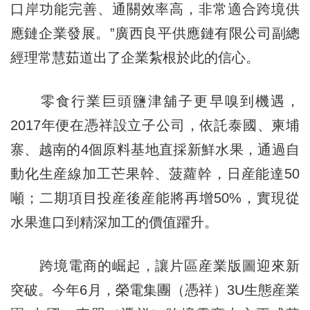
口岸功能完善、通關效率高，非常適合跨境供
應鏈企業發展。”廣西良平供應鏈有限公司副總
經理常慧茹道出了企業紮根於此的信心。
零食行業巨頭鹽津舖子更早嗅到機遇，
2017年便在憑祥設立子公司，依託泰國、柬埔
寨、越南的4個原料基地直採新鮮水果，通過自
動化生産線加工芒果幹、菠蘿幹，日産能達50
噸；二期項目投産後産能將再增50%，實現從
水果進口到精深加工的價值躍升。
跨境電商的崛起，讓片區産業版圖迎來新
突破。今年6月，榮電集團（憑祥）3U生態産業