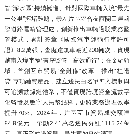
管“深水區”持續挺進。針對國際車輛入境“最先
一公里”擁堵難題，崇左片區聯合友誼關口岸國
際道路運輸管理處，創新推出車輛過駁業務監
管模式，累計簽章《國際汽車運輸行車許可
證》8.2萬張，查處違規車輛近200輛次，實現
越南入境車輛“有序監管、高效通行”；在金融領
域，首創互市貿易“全鏈條”改革，推出“桂邊
貸”專項融資産品，建立邊民白名單準入機制與
可追溯數據鏈體系，不僅實現跨境資金流數字
化監管及數字人民幣結算，更將業務辦理效率
提升70%。2024年，片區互市貿易成交額達
84.9億元，帶動2.41萬名邊民分紅1115.24萬
元，真正形成邊貿興、民生富的良性循環。