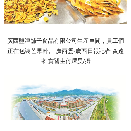
廣西鹽津舖子食品有限公司生産車間，員工們
正在包裝芒果幹。 廣西雲-廣西日報記者 黃遠
來 實習生何澤昊/攝