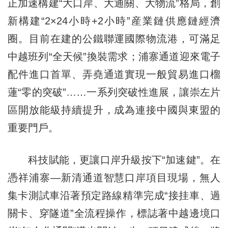
正加速構建“大口岸、大通關、大物流”格局，創
新構建“2×24小時+2小時”産業鏈供應鏈經濟
圈。目前在建的公鐵聯運國際物流港，可滿足
中越班列“全天候”換裝需求；浦寨通道迎來電子
配件進口首單、弄堯通道實現一般貿易進口榴
蓮“零的突破”……一系列突破性進展，讓崇左片
區開放能級持續提升，成為連接中國與東盟的
重要門戶。
科技賦能，更讓口岸升級按下“加速鍵”。在
憑祥浦寨—新清通道智慧口岸項目現場，無人
集卡測試車沿著預定路線精準完成“接挂車、過
關卡、穿隧道”全流程操作，標誌著中越邊境口