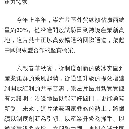
運力需求。
今年上半年，崇左片區外貿總額佔廣西總
量約30%。從沿邊開放試驗田到跨境産業新高
地，這片熱土正以高效暢通的國際通道，架起
中國與東盟合作的堅實橋梁。
六載春華秋實，從制度創新的破冰突圍到
産業集群的乘風起勢，從通道升級的提效增速
到開放紅利的共享普惠，崇左片區用紮實實踐
有力證明：沿邊地區既能守好國門，更能勇闖
新路。未來，這片承載國家戰略的熱土，將繼
續以制度創新為引領、以産業升級為抓手、以
通道建設為支撐，在服務中國—東盟命運共同