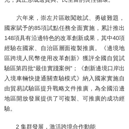
六年來，崇左片區敢闖敢試、勇破難題，
國家賦予的85項試點任務全面實施，累計推出
148項具有沿邊特色的改革創新成果，其中40項
經驗在國家、自治區層面複製推廣。《邊境地
區跨境人民幣使用改革創新》獲評全國自貿試
驗區第四批“最佳實踐案例”；《創新邊境口岸出
入境車輛快捷通關查驗模式》納入國家實施自
由貿易試驗區提升戰略文件推廣，為全國沿邊
地區開放發展提供了可複製、可推廣的成功經
驗。
2 集群發展，激活跨境合作動能