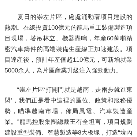
夏日的崇左片區，處處涌動著項目建設的
熱潮。在總投資100億元的龍馬重工裝備製造項
目現場，塔吊林立、機器轟鳴，年産60萬噸精
密汽車鑄件的高端裝備生産線正加速建設。項
目達産後，預計年産值超110億元，可新增就業
5000余人，為片區産業升級注入強勁動力。
“崇左片區‘打開門就是越南，走兩步就進東
盟’，我們正是看中這裡的區位、政策和服務優
勢，瞄準越南市場，佈局風電、汽車製造産
業。”龍馬控股集團總裁王有全坦言，項目規劃
建設重型裝備、智慧製造等8大板塊，打造“境內