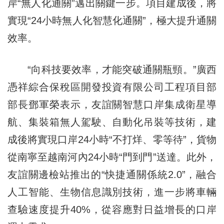
岸“無人化通關”邁出關鍵一步。項目建成後，將
實現“24小時無人化智慧化通關”，極大提升通關
效率。
“向科技要效率，才能突破通關瓶頸。”廣西
憑祥綜合保稅區開發投資有限公司工程項目部
部長鄧軍榮表示，友誼關智慧口岸集成衛星導
航、集裝箱無人駕駛、自動化吊裝等技術，建
成後將實現口岸24小時“不打烊、零等待”，貨物
從南寧至越南河內24小時“門到門”送達。此外，
友誼關邊檢站推出的“快捷通關係統2.0”，融合
人工智能、生物信息識別技術，進一步將車輛
查驗速度提升40%，從容應對日益增長的口岸