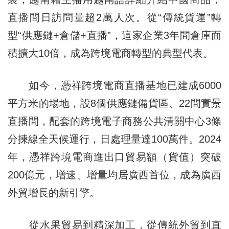
直播間日訪問量超2萬人次。從“傳統貨運”轉
型“供應鏈+倉儲+直播”，這家企業3年間倉庫面
積擴大10倍，成為跨境電商轉型的典型代表。
如今，憑祥跨境電商直播基地已建成6000
平方米的場地，設8個供應鏈備貨區、22間實景
直播間，配套的跨境電子商務公共清關中心3條
分揀線全天候運行，日處理量達100萬件。2024
年，憑祥跨境電商進出口貿易額（貨值）突破
200億元，增速、增量均居廣西首位，成為廣西
外貿增長的新引擎。
從水果貿易到精深加工，從傳統外貿到直