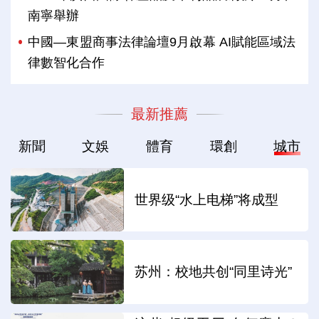
南寧舉辦
中國—東盟商事法律論壇9月啟幕 AI賦能區域法
律數智化合作
最新推薦
新聞
文娛
體育
環創
城市
世界级“水上电梯”将成型
苏州：校地共创“同里诗光”