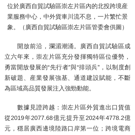
位於廣西自貿試驗區崇左片區內的北投跨境産
業服務中心，中外貨車川流不息，一片繁忙景
象。（廣西自貿試驗區崇左片區管委會供圖）
開放前沿，瀾湄潮涌。廣西自貿試驗區成
立六年來，崇左片區充分發揮獨特區位優勢，
勇當開放發展的“先行者”與“排頭兵”，以制度創
新破題、産業發展強基、通道建設賦能，不斷
為區域高品質發展注入強勁動能。
數據見證跨越：崇左片區外貿進出口貨值
從2019年2077.68億元提升至2024年4778.2億
元，穩居廣西邊境陸路口岸第一位；跨境電商