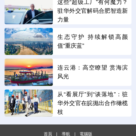
这些“超级工厂”有何魔力？
驻华外交官解码合肥智造新
力量
生态守护 持续解锁高颜
值“重庆蓝”
连云港：高空瞭望 赏海滨
风光
从“看展厅”到“谈落地”：驻
华外交官在皖抛出合作橄榄
枝
首頁
|
導航
|
電腦版