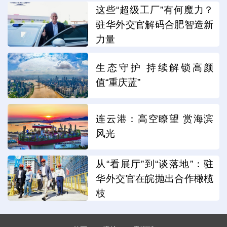
这些“超级工厂”有何魔力？
驻华外交官解码合肥智造新
力量
生态守护 持续解锁高颜
值“重庆蓝”
连云港：高空瞭望 赏海滨
风光
从“看展厅”到“谈落地”：驻
华外交官在皖抛出合作橄榄
枝