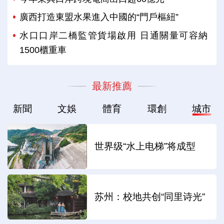
廣西打造東盟水果進入中國的“門戶樞紐”
水口口岸二橋監管貨場啟用 日通關量可容納
1500櫃重車
最新推薦
新聞
文娛
體育
環創
城市
世界级“水上电梯”将成型
苏州：校地共创“同里诗光”