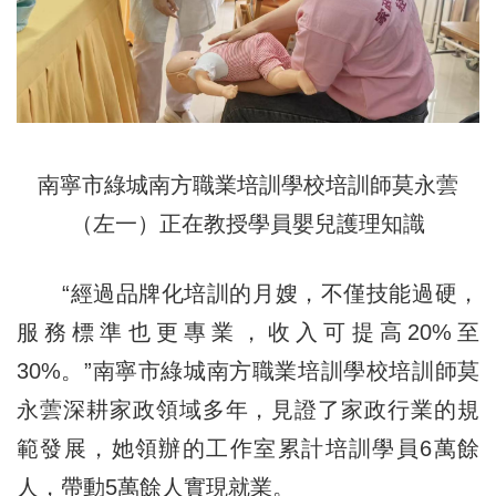
南寧市綠城南方職業培訓學校培訓師莫永蕓
（左一）正在教授學員嬰兒護理知識
“經過品牌化培訓的月嫂，不僅技能過硬，
服務標準也更專業，收入可提高20%至
30%。”南寧市綠城南方職業培訓學校培訓師莫
永蕓深耕家政領域多年，見證了家政行業的規
範發展，她領辦的工作室累計培訓學員6萬餘
人，帶動5萬餘人實現就業。