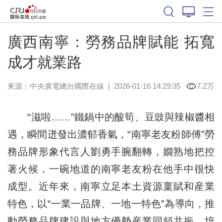
廣西南寧：勞務品牌賦能 拓寬
成才就業路
來源：中央廣電總台國際在線
|
2026-01-16 14:29:35
7.2万
“滋啦……”鐵鍋中的酸筍、豆豉與辣椒醬相
遇，瞬間迸發出濃郁香氣，“南寧老友粉師傅”勞
務品牌形象代言人劉勇手腕翻轉，嫺熟地把控
著火候，一碗地道的南寧老友粉在他手中很快
成型。近年來，南寧立足本土資源稟賦和産業
特色，以“一業一品牌、一地一特色”為導向，推
動勞務品牌建設與地方優勢産業同頻共振，培