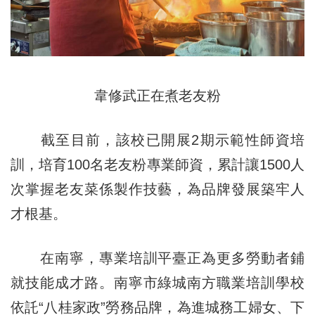
韋修武正在煮老友粉
截至目前，該校已開展2期示範性師資培
訓，培育100名老友粉專業師資，累計讓1500人
次掌握老友菜係製作技藝，為品牌發展築牢人
才根基。
在南寧，專業培訓平臺正為更多勞動者鋪
就技能成才路。南寧市綠城南方職業培訓學校
依託“八桂家政”勞務品牌，為進城務工婦女、下