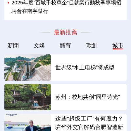
2025年度“百城千校萬企”促就業行動秋季專場招
聘會在南寧舉行
最新推薦
新聞
文娛
體育
環創
城市
世界级“水上电梯”将成型
苏州：校地共创“同里诗光”
这些“超级工厂”有何魔力？
驻华外交官解码合肥智造新