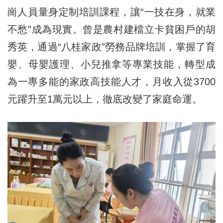
崗人員量身定制培訓課程，讓“一技在身，就業
不愁”成為現實。曾是農村建檔立卡貧困戶的胡
秀英，通過“八桂家政”勞務品牌培訓，掌握了育
嬰、母嬰護理、小兒推拿等專業技能，轉型成
為一專多能的家政高技能人才，月收入從3700
元躍升至1萬元以上，徹底改變了家庭命運。