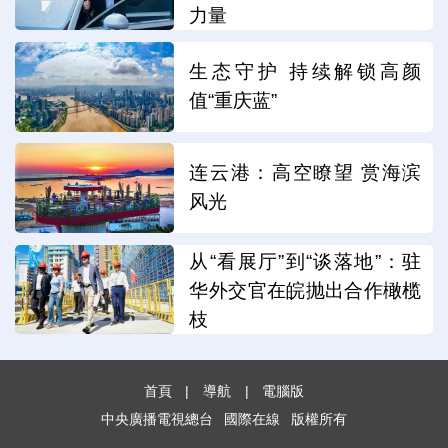
力量
生态守护 持续解锁高颜
值“重庆蓝”
连云港：高空瞭望 赏海滨
风光
从“看展厅”到“谈落地”：驻
华外交官在皖抛出合作橄榄
枝
首頁
|
導航
|
電腦版
中央廣播電視總台
國際在線
版權所有