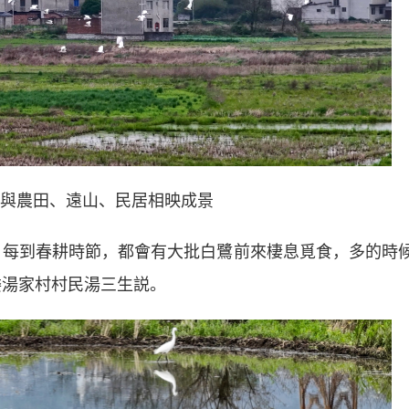
與農田、遠山、民居相映成景
每到春耕時節，都會有大批白鷺前來棲息覓食，多的時
委湯家村村民湯三生説。