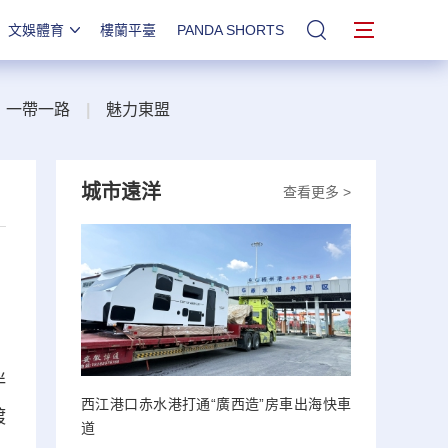
文娛體育
樓蘭平臺
PANDA SHORTS
站內搜索
一帶一路
|
魅力東盟
城市遠洋
查看更多 >
伴
西江港口赤水港打通“廣西造”房車出海快車
踱
道