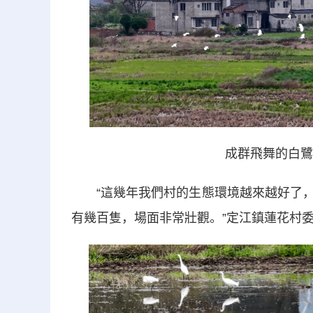
成群飛舞的白鷺
“這幾年我們村的生態環境越來越好了，
有幾百隻，場面非常壯觀。”定江鎮蓮花村