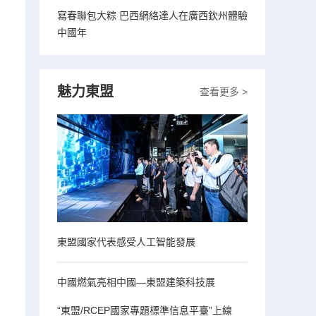
寫春聯包大粽 巴西網絡達人在廣西欽州體驗
中國年
魅力東盟
查看更多 >
東盟國家代表感受人工智能發展
中國燃氣亮相中國—東盟建築科技展
“東盟/RCEP國家專題標準信息平臺”上線