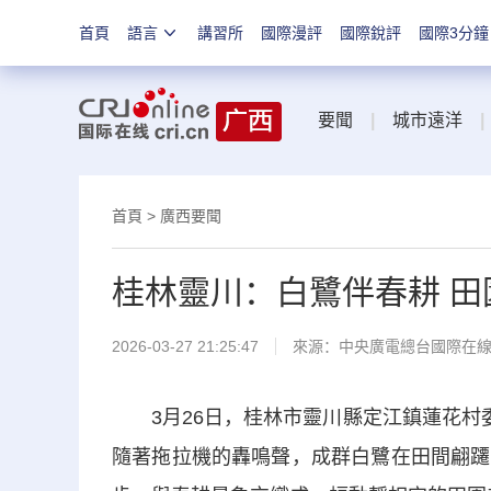
首頁
語言
講習所
國際漫評
國際銳評
國際3分鐘
要聞
|
城市遠洋
|
首頁
>
廣西要聞
桂林靈川：白鷺伴春耕 田
2026-03-27 21:25:47
來源：中央廣電總台國際在
3月26日，桂林市靈川縣定江鎮蓮花村委
隨著拖拉機的轟鳴聲，成群白鷺在田間翩躚