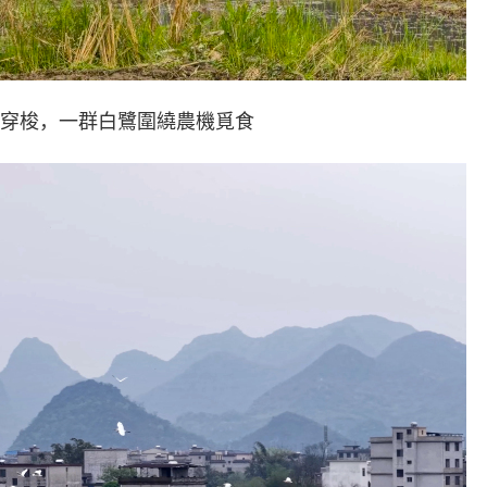
穿梭，一群白鷺圍繞農機覓食