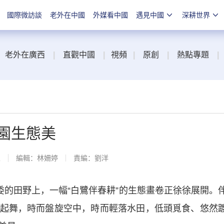
國際微訪談
老外在中國
外媒看中國
遇見中國
深耕世界
老外在廣西
|
直觀中國
|
視頻
|
原創
|
熱點專題
|
園生態美
線
編輯：林姍婷
責編：劉洋
的田野上，一幅“白鷺伴春耕”的生態畫卷正徐徐展開。
起舞，時而盤旋空中，時而輕落水田，低頭覓食、悠然