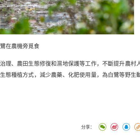
鷺在農機旁覓食
理、農田生態修復和濕地保護等工作，不斷提升農村
生態種植方式，減少農藥、化肥使用量，為白鷺等野生
）
分享：