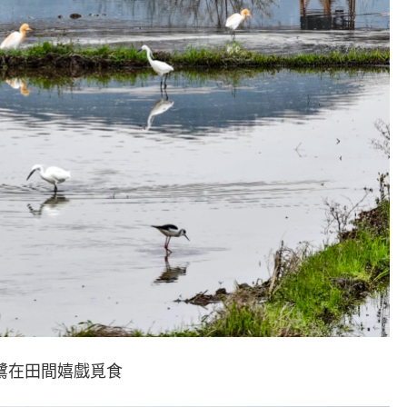
鷺在田間嬉戲覓食