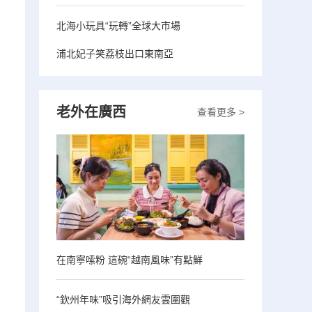
北海小玩具“玩轉”全球大市場
浦北妃子笑荔枝出口東南亞
老外在廣西
查看更多 >
在南寧嗦粉 這碗“越南風味”有點鮮
“欽州年味”吸引海外網友雲圍觀