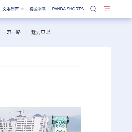
文娛體育
樓蘭平臺
PANDA SHORTS
站內搜索
一帶一路
|
魅力東盟