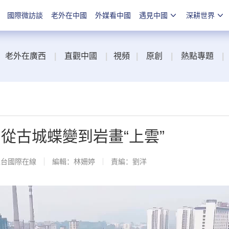
國際微訪談
老外在中國
外媒看中國
遇見中國
深耕世界
老外在廣西
|
直觀中國
|
視頻
|
原創
|
熱點專題
|
從古城蝶變到岩畫“上雲”
總台國際在線
編輯：林姍婷
責編：劉洋