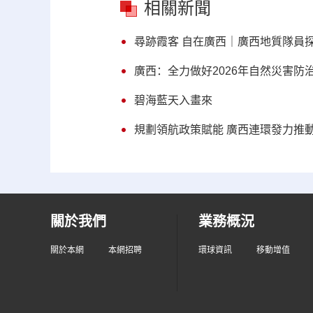
相關新聞
尋跡霞客 自在廣西｜廣西地質隊員探
廣西：全力做好2026年自然災害防
碧海藍天入畫來
規劃領航政策賦能 廣西連環發力推
關於我們
業務概況
關於本網
本網招聘
環球資訊
移動增值