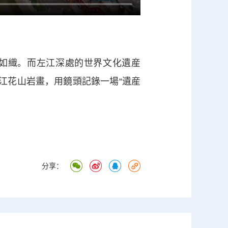
如織。而左江深處的世界文化遺産
江花山岩畫，用鏡頭記錄一場“遺産
分享：