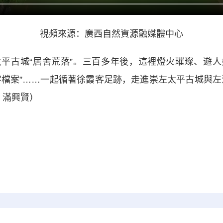
視頻來源：廣西自然資源融媒體中心
古城“居舍荒落”。三百多年後，這裡燈火璀璨、遊人
字檔案”……一起循著徐霞客足跡，走進崇左太平古城與左
 滿興賢）