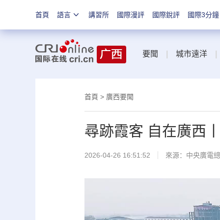
首頁
語言
講習所
國際漫評
國際銳評
國際3分鐘
要聞
|
城市遠洋
|
首頁
>
廣西要聞
尋跡霞客 自在廣西丨
2026-04-26 16:51:52
來源：中央廣電