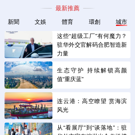
最新推薦
新聞
文娛
體育
環創
城市
这些“超级工厂”有何魔力？
驻华外交官解码合肥智造新
力量
生态守护 持续解锁高颜
值“重庆蓝”
连云港：高空瞭望 赏海滨
风光
从“看展厅”到“谈落地”：驻