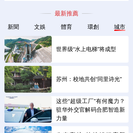
最新推薦
新聞
文娛
體育
環創
城市
世界级“水上电梯”将成型
苏州：校地共创“同里诗光”
这些“超级工厂”有何魔力？
驻华外交官解码合肥智造新
力量