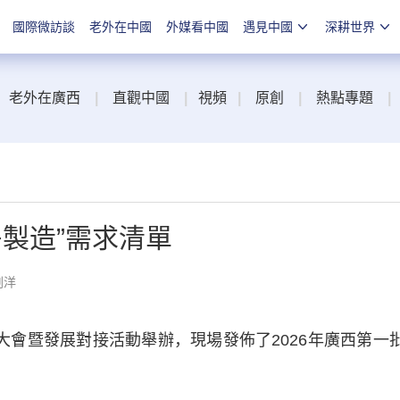
國際微訪談
老外在中國
外媒看中國
遇見中國
深耕世界
老外在廣西
|
直觀中國
|
視頻
|
原創
|
熱點專題
|
+製造”需求清單
劉洋
”大會暨發展對接活動舉辦，現場發佈了2026年廣西第一