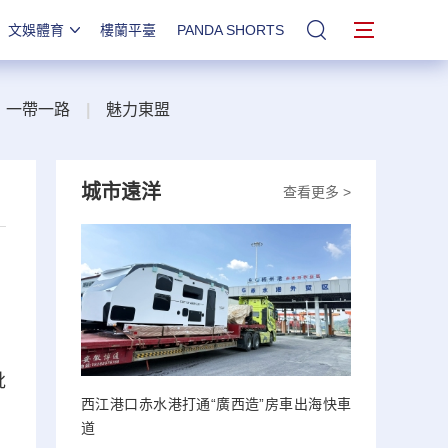
文娛體育
樓蘭平臺
PANDA SHORTS
站內搜索
一帶一路
|
魅力東盟
城市遠洋
查看更多 >
批
西江港口赤水港打通“廣西造”房車出海快車
道