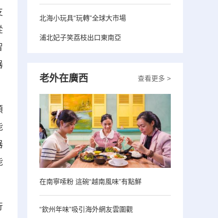
支
北海小玩具“玩轉”全球大市場
從
浦北妃子笑荔枝出口東南亞
智
器
老外在廣西
查看更多 >
領
能
器
能
在南寧嗦粉 這碗“越南風味”有點鮮
行
“欽州年味”吸引海外網友雲圍觀