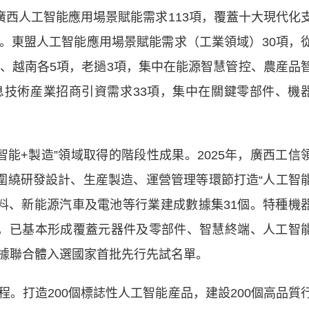
西人工智能應用場景賦能需求113項，覆蓋十大現代化
節。東盟人工智能應用場景賦能需求（工業領域）30項，
國、越南各5項，老撾3項，集中在能源智慧管控、農産品
技術産業招商引資需求33項，集中在關鍵零部件、機
能+製造”領域取得的階段性成果。2025年，廣西工信
，圍繞研發設計、生産製造、運營管理等環節打造“人工智
材料、新能源汽車及電池等行業建成數據集31個。特種機
首用，已基本形成覆蓋元器件及零部件、智慧終端、人工智
據聯合體入選國家首批先行先試名單。
程。打造200個標誌性人工智能産品，建設200個高品質