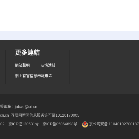
更多連結
網站聲明
友情連結
網上有害信息舉報專區
箱：jubao@cri.cn
ri.cn 互联网新闻信息服务许可证10120170005
2 京ICP证120531号
京ICP备05064898号
京公网安备 1104010270018