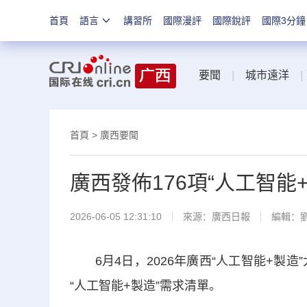
首頁
語言
講習所
國際漫評
國際銳評
國際3分鐘
要聞
|
城市遠洋
|
首頁
>
廣西要聞
廣西發佈176項“人工智能
2026-06-05 12:31:10
來源：
廣西日報
編輯：
6月4日，2026年廣西“人工智能+製造
“人工智能+製造”需求清單。