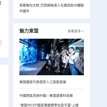
智
寫春聯包大粽 巴西網絡達人在廣西欽州體驗
中國年
）
魅力東盟
查看更多 >
東盟國家代表感受人工智能發展
中國燃氣亮相中國—東盟建築科技展
“東盟/RCEP國家專題標準信息平臺”上線