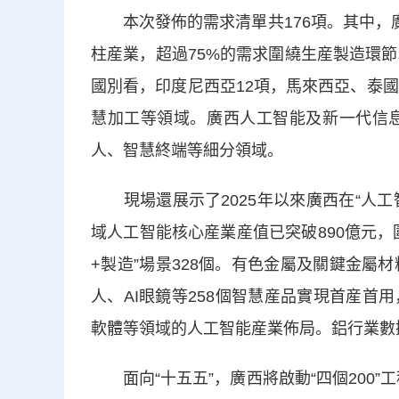
本次發佈的需求清單共176項。其中，廣
柱産業，超過75%的需求圍繞生産製造環
國別看，印度尼西亞12項，馬來西亞、泰
慧加工等領域。廣西人工智能及新一代信息
人、智慧終端等細分領域。
現場還展示了2025年以來廣西在“人工智
域人工智能核心産業産值已突破890億元
+製造”場景328個。有色金屬及關鍵金屬
人、AI眼鏡等258個智慧産品實現首産
軟體等領域的人工智能産業佈局。鋁行業數
面向“十五五”，廣西將啟動“四個200”工