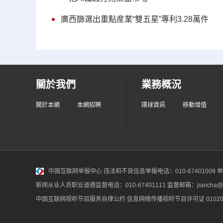
廣西篩選出重點産業“雙五星”專利3.28萬件
關於我們
業務概況
關於本網
本網招聘
環球資訊
移動增值
中国互联网举报中心
违法和不良信息举报电话：010-67401009 举报邮
新闻从业人员职业道德监督电话：010-67401111 监督邮箱：jiancha@c
中国互联网视听节目服务自律公约
信息网络传播视听节目许可证 010200