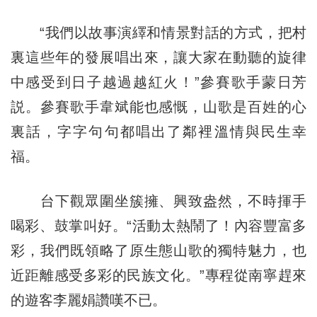
“我們以故事演繹和情景對話的方式，把村
裏這些年的發展唱出來，讓大家在動聽的旋律
中感受到日子越過越紅火！”參賽歌手蒙日芳
説。參賽歌手韋斌能也感慨，山歌是百姓的心
裏話，字字句句都唱出了鄰裡溫情與民生幸
福。
台下觀眾圍坐簇擁、興致盎然，不時揮手
喝彩、鼓掌叫好。“活動太熱鬧了！內容豐富多
彩，我們既領略了原生態山歌的獨特魅力，也
近距離感受多彩的民族文化。”專程從南寧趕來
的遊客李麗娟讚嘆不已。