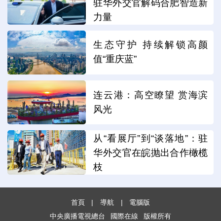
驻华外交官解码合肥智造新
力量
生态守护 持续解锁高颜
值“重庆蓝”
连云港：高空瞭望 赏海滨
风光
从“看展厅”到“谈落地”：驻
华外交官在皖抛出合作橄榄
枝
首頁
|
導航
|
電腦版
中央廣播電視總台
國際在線
版權所有