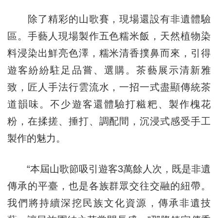
除了精彩的山歌賽，現場還設有非遺體驗
區。手藝人現場製作五色糯米飯，天然植物染
料浸染出鮮亮色澤，糯米清香撲鼻而來，引得
遊客紛紛駐足品嘗、選購。茶藝展示清新雅
致，匠人手法行雲流水，一招一式盡顯傳統茶
道韻味。不少遊客還體驗打糍粑、製作槐花
粉，在揉搓、捶打、調配間，沉浸式感受手工
製作的魅力。
“本屆山歌節吸引遊客3萬餘人次，既是非遺
傳承的平臺，也是各族群眾交往交融的紐帶。
我們將持續深挖民族文化資源，傳承非遺技