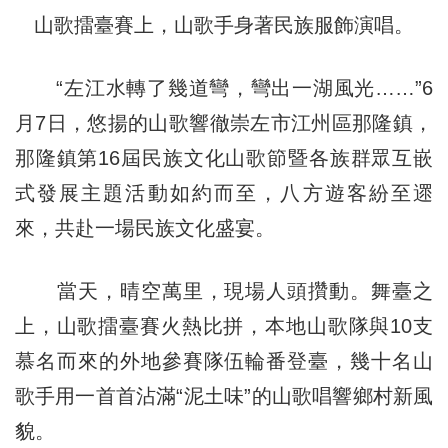
山歌擂臺賽上，山歌手身著民族服飾演唱。
“左江水轉了幾道彎，彎出一湖風光……”6
月7日，悠揚的山歌響徹崇左市江州區那隆鎮，
那隆鎮第16屆民族文化山歌節暨各族群眾互嵌
式發展主題活動如約而至，八方遊客紛至遝
來，共赴一場民族文化盛宴。
當天，晴空萬里，現場人頭攢動。舞臺之
上，山歌擂臺賽火熱比拼，本地山歌隊與10支
慕名而來的外地參賽隊伍輪番登臺，幾十名山
歌手用一首首沾滿“泥土味”的山歌唱響鄉村新風
貌。