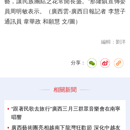
藝，讓民族團結之花常開長盛。”那隆鎮宣傳委
員周明敏表示。（廣西雲-廣西日報記者 李慧子
通訊員 韋華政 和願慧 文/圖）
編輯：劉洋
分享：
相關新聞
“跟著民歌去旅行”廣西三月三群眾音樂會在南寧
唱響
廣西藝術團亮相越南下龍灣狂歡節 深化中越友