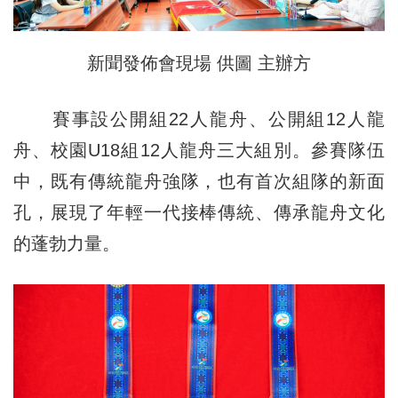
新聞發佈會現場 供圖 主辦方
賽事設公開組22人龍舟、公開組12人龍
舟、校園U18組12人龍舟三大組別。參賽隊伍
中，既有傳統龍舟強隊，也有首次組隊的新面
孔，展現了年輕一代接棒傳統、傳承龍舟文化
的蓬勃力量。