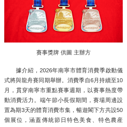
賽事獎牌 供圖 主辦方
據介紹，2026年南寧市體育消費季啟動儀
式將與龍舟賽同期舉辦。消費季自6月持續至10
月，貫穿南寧市重點賽事週期，以賽事熱度帶
動消費活力。端午節小長假期間，賽場周邊設
置為期3天的體育消費市集，暢遊閣下方共設50
個展位，涵蓋傳統節日特色美食、特色農産