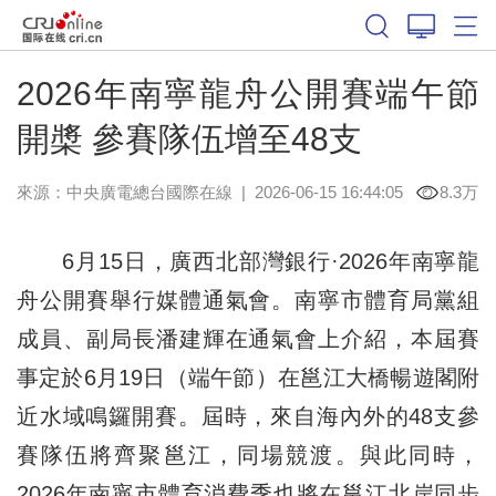
2026年南寧龍舟公開賽端午節
開槳 參賽隊伍增至48支
來源：中央廣電總台國際在線
|
2026-06-15 16:44:05
8.3万
6月15日，廣西北部灣銀行·2026年南寧龍
舟公開賽舉行媒體通氣會。南寧市體育局黨組
成員、副局長潘建輝在通氣會上介紹，本屆賽
事定於6月19日（端午節）在邕江大橋暢遊閣附
近水域鳴鑼開賽。屆時，來自海內外的48支參
賽隊伍將齊聚邕江，同場競渡。與此同時，
2026年南寧市體育消費季也將在邕江北岸同步