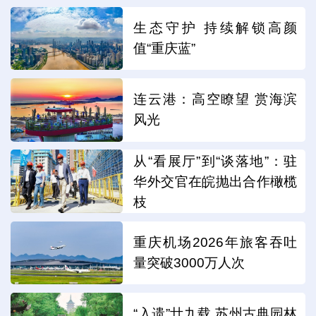
生态守护 持续解锁高颜
值“重庆蓝”
连云港：高空瞭望 赏海滨
风光
从“看展厅”到“谈落地”：驻
华外交官在皖抛出合作橄榄
枝
重庆机场2026年旅客吞吐
量突破3000万人次
“入遗”廿九载 苏州古典园林