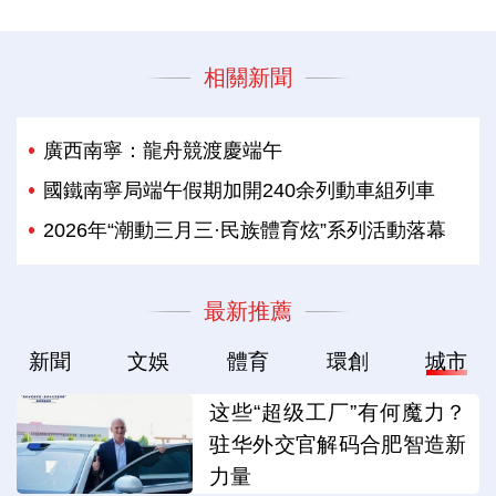
相關新聞
廣西南寧：龍舟競渡慶端午
國鐵南寧局端午假期加開240余列動車組列車
2026年“潮動三月三·民族體育炫”系列活動落幕
最新推薦
新聞
文娛
體育
環創
城市
这些“超级工厂”有何魔力？
驻华外交官解码合肥智造新
力量