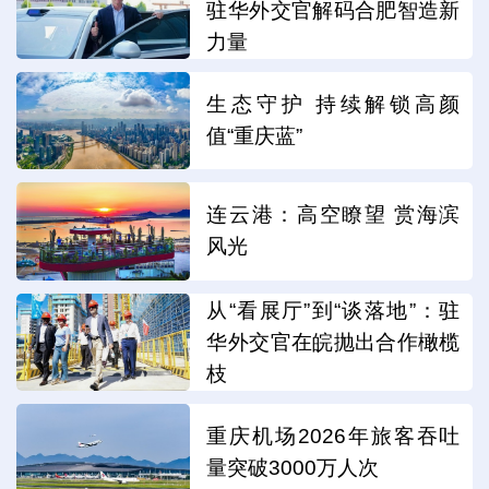
驻华外交官解码合肥智造新
力量
生态守护 持续解锁高颜
值“重庆蓝”
连云港：高空瞭望 赏海滨
风光
从“看展厅”到“谈落地”：驻
华外交官在皖抛出合作橄榄
枝
重庆机场2026年旅客吞吐
量突破3000万人次