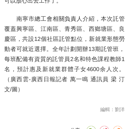
可以放心出去工作了。”
南寧市總工會相關負責人介紹，本次託管
覆蓋興寧區、江南區、青秀區、西鄉塘區、良
慶區，共設12個社區託管點位，新就業形態勞
動者可就近選擇。全年計劃開辦13期託管班，
每班配備有資質的託管員2名和特色課程教師1
名，預計惠及新就業群體子女4600余人次。
（廣西雲-廣西日報記者 萬一鳴 通訊員 梁 汀
文/圖）
編輯：劉洋