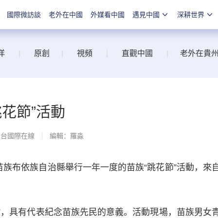
國際微訪談
老外在中國
外媒看中國
遇見中國
深耕世界
洋
|
原創
|
視頻
|
直觀中國
|
老外在貴
花節”活動
總台國際在線
編輯：羅淼
族布依族自治縣舉行一年一度的苗族“跳花節”活動，來
”，具有代表紀念苗族先民的意義。活動現場，苗族男女