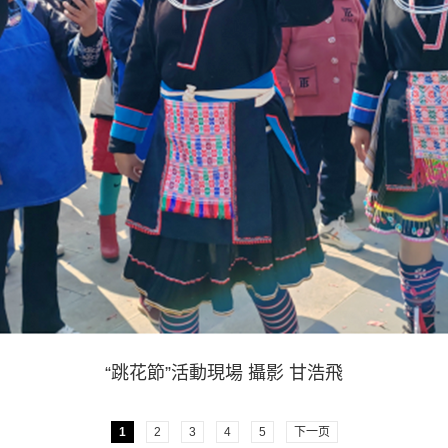
“跳花節”活動現場 攝影 甘浩飛
1
2
3
4
5
下一页