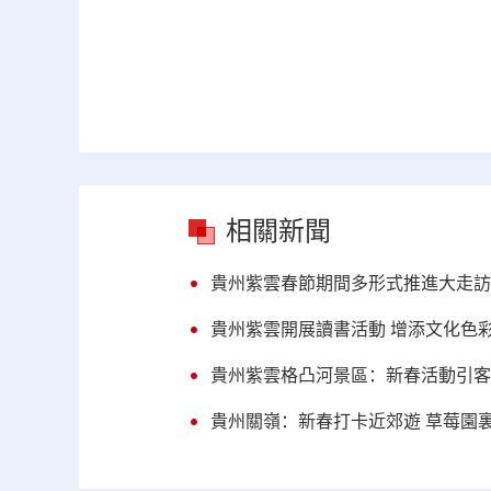
相關新聞
貴州紫雲春節期間多形式推進大走訪
貴州紫雲開展讀書活動 增添文化色
貴州紫雲格凸河景區：新春活動引客來
貴州關嶺：新春打卡近郊遊 草莓園