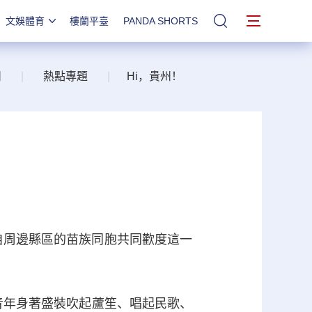
文娛體育
樓蘭平臺
PANDA SHORTS
站內搜索
州
|
熱點專題
|
Hi，貴州！
自周邊縣區的苗族同胞共同歡度這一
青年身著盛裝吹起蘆笙、唱起民歌、