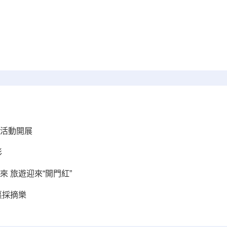
活動開展
彩
 旅遊迎來“開門紅”
裏採摘樂