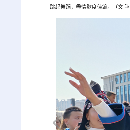
跳起舞蹈，盡情歡度佳節。（文 
下一页