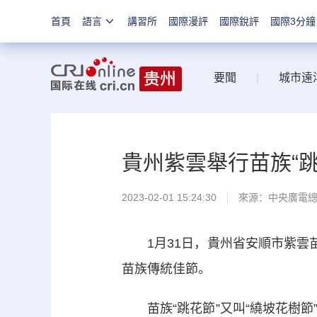
首頁
語言
講習所
國際漫評
國際銳評
國際3分鐘
要聞
|
城市遠
貴州紫雲舉行苗族“跳
2023-02-01 15:24:30
來源：中央廣電
1月31日，貴州省安順市紫雲苗
苗族傳統佳節。
苗族“跳花節”又叫“繞坡花樹節