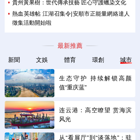
貴州黃果樹：世代傳承技藝 匠心守護蠟染文化
熱血英雄帖 江湖召集令|安順市正能量網絡達人
徵集活動開始啦
最新推薦
新聞
文娛
體育
環創
城市
生态守护 持续解锁高颜
值“重庆蓝”
连云港：高空瞭望 赏海滨
风光
从“看展厅”到“谈落地”：驻