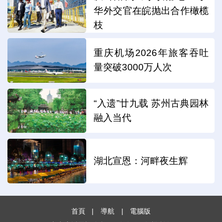
华外交官在皖抛出合作橄榄
枝
重庆机场2026年旅客吞吐
量突破3000万人次
“入遗”廿九载 苏州古典园林
融入当代
湖北宣恩：河畔夜生辉
首頁
|
導航
|
電腦版