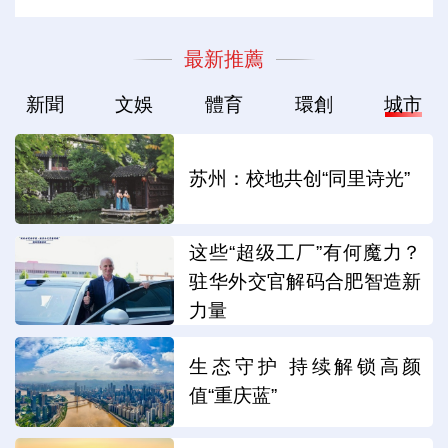
最新推薦
新聞
文娛
體育
環創
城市
苏州：校地共创“同里诗光”
这些“超级工厂”有何魔力？
驻华外交官解码合肥智造新
力量
生态守护 持续解锁高颜
值“重庆蓝”