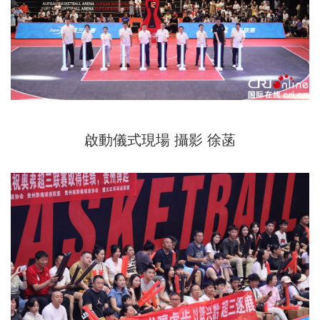
啟動儀式現場 攝影 徐菡