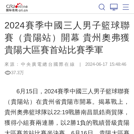
2024賽季中國三人男子籃球聯
賽（貴陽站）開幕 貴州奧弗獲
貴陽大區賽首站比賽季軍
來源：中央廣電總台國際在線
|
2024-06-17 15:48:46
37.3万
6月15日，2024賽季中國三人男子籃球聯賽
（貴陽站）在貴州省貴陽市開幕。揭幕戰上，
貴州奧弗籃球隊以22:19戰勝南昌凱鋯商貿隊，
獲得小組賽兩連勝，以2勝1負的戰績晉級貴陽
大區賽首站比賽半決賽。6月16日，貴陽大區賽