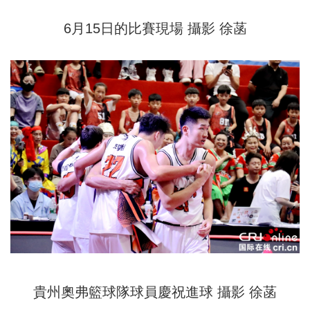
6月15日的比賽現場 攝影 徐菡
貴州奧弗籃球隊球員慶祝進球 攝影 徐菡