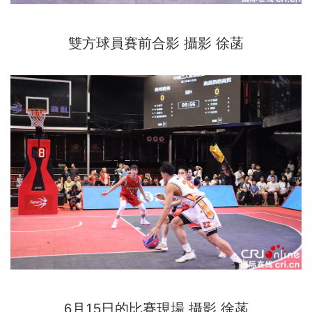
雙方球員賽前合影 攝影 徐
菡
6月15日的比賽現場 攝影 徐菡