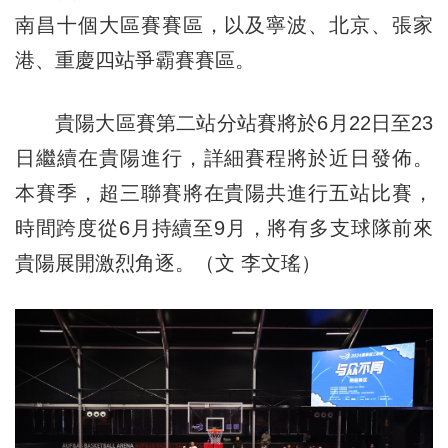
南昌十個大區賽賽區，以及寧波、北京、張家
港、重慶四站爭霸賽賽區。
貴陽大區賽第二站分站賽將於6月22日至23
日繼續在貴陽進行，詳細賽程將於近日發佈。
本賽季，超三聯賽將在貴陽共進行五站比賽，
時間跨度從6月持續至9月，將有多支球隊前來
貴陽展開激烈角逐。（文 李文瑤）