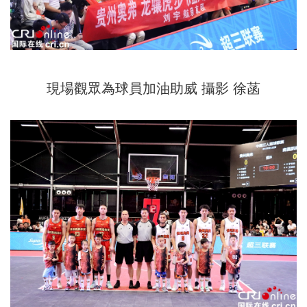
現場觀眾為球員加油助威 攝影 徐菡