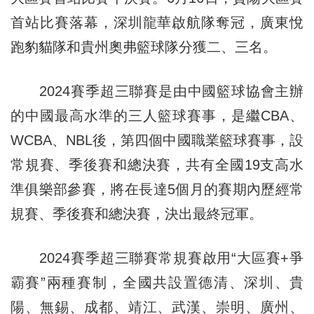
首站比賽落幕，深圳龍華啟航隊奪冠，廣東悅
跑豹貓隊和貴州奧弗籃球隊分獲二、三名。
2024賽季超三聯賽是由中國籃球協會主辦
的中國最高水準的三人籃球賽事，是繼CBA、
WCBA、NBL後，第四個中國職業籃球賽事，設
常規賽、季後賽和總決賽，共有全國19支高水
準俱樂部參賽，將在長達5個月的賽期內歷經常
規賽、季後賽和總決賽，決出最終冠軍。
2024賽季超三聯賽常規賽啟用“大區賽+爭
霸賽”兩種賽制，全國共設置德清、深圳、貴
陽、無錫、成都、靖江、武漢、崇明、廣州、