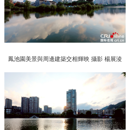
鳳池園美景與周邊建築交相輝映 攝影 楊展淩