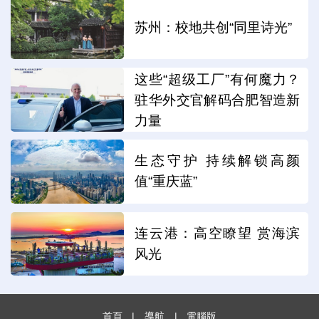
苏州：校地共创“同里诗光”
这些“超级工厂”有何魔力？
驻华外交官解码合肥智造新
力量
生态守护 持续解锁高颜
值“重庆蓝”
连云港：高空瞭望 赏海滨
风光
首頁
|
導航
|
電腦版