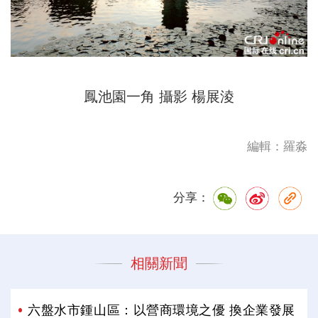
鳳池園一角 攝影 楊展淩
編輯：羅淼
分享：
相關新聞
六盤水市鍾山區：以營商環境之優 換企業發展