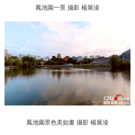
鳳池園一景 攝影 楊展淩
鳳池園景色美如畫 攝影 楊展淩