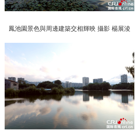
鳳池園景色與周邊建築交相輝映 攝影 楊展淩