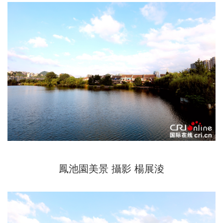
鳳池園美景 攝影 楊展淩