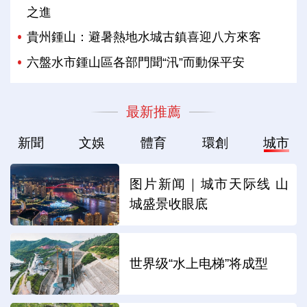
之進
貴州鍾山：避暑熱地水城古鎮喜迎八方來客
六盤水市鍾山區各部門聞“汛”而動保平安
最新推薦
新聞
文娛
體育
環創
城市
图片新闻｜城市天际线 山
城盛景收眼底
世界级“水上电梯”将成型