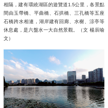
相隔，建有環繞湖區的遊覽道1.5公里，各景點
間由玉帶橋、平曲橋、石拱橋、三孔橋等五座
石橋跨水相連，湖岸建有回廊、水榭、涼亭等
休息處，是六盤水一大自然景觀。（文 楊辰喻
文）