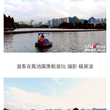
遊客在鳳池園乘船遊玩 攝影 楊展淩