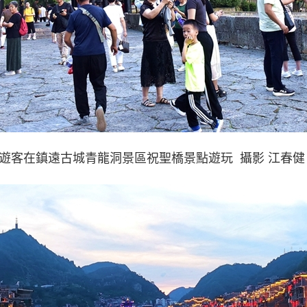
遊客在鎮遠古城青龍洞景區祝聖橋景點遊玩 攝影 江春