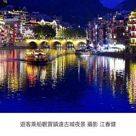
遊客乘船觀賞鎮遠古城夜景 攝影 江春健