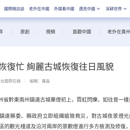
國際微訪談
老外在中國
外媒看中國
遇見中國
深耕世界
洋
|
原創
|
視頻
|
直觀中國
|
老外在貴
恢復忙 絢麗古城恢復往日風貌
總台國際在線
編輯：羅淼
省黔東南州鎮遠古城華燈初上，霓虹閃爍，如往昔一樣
鎮遠縣委、縣政府立即組織搶險救災，對古城夜景燈光
區的觀光棧道及沿河兩岸的景觀燈進行多方檢測及修復，