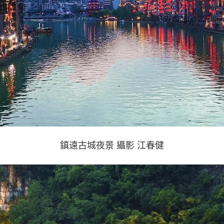
鎮遠古城夜景 攝影 江春健