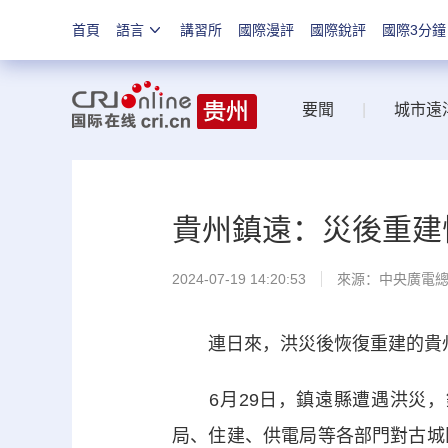
首頁
語言
講習所
國際漫評
國際銳評
國際3分鐘
要聞
|
城市遠
貴州鎮遠：災後重建
2024-07-19 14:20:53
來源：中央廣電
連日來，洪災後恢復重建的貴州
6月29日，鎮遠縣遭遇洪災，
局、住建、供電局等各部門對古城