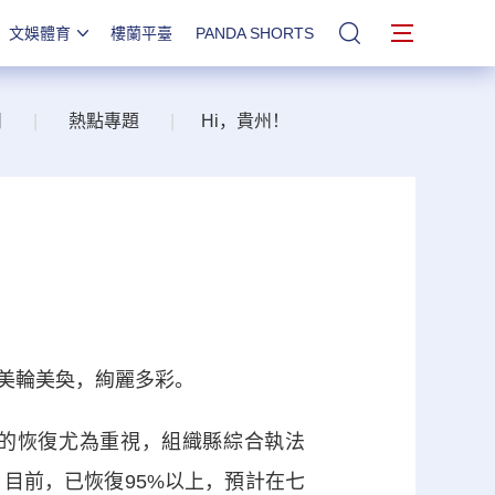
文娛體育
樓蘭平臺
PANDA SHORTS
站內搜索
州
|
熱點專題
|
Hi，貴州！
美輪美奐，絢麗多彩。
的恢復尤為重視，組織縣綜合執法
目前，已恢復95%以上，預計在七