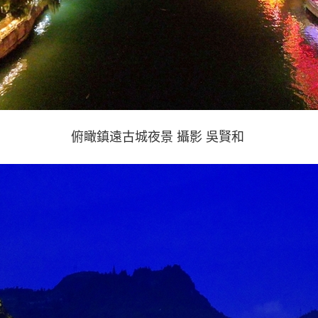
俯瞰鎮遠古城夜景 攝影 吳賢和