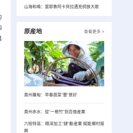
山海和鳴：當耶魯阿卡貝拉遇見侗族大歌
的
四
原産地
查看更多 >
萬
貴州羅甸：早春蔬菜“豐”景好
貴州赤水：從“一根竹”到百億産業
六枝特區：精深加工“鏈”動産業 賦能鄉村振
興