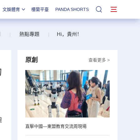
文娛體育
樓蘭平臺
PANDA SHORTS
站內搜索
州
|
熱點專題
|
Hi，貴州！
原創
查看更多 >
的
豌
直擊中國—東盟教育交流周現場
、