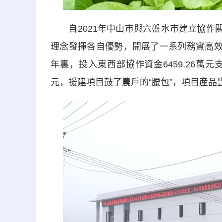
自2021年中山市與六盤水市建立協作關
理念發揮各自優勢，開展了一系列務實高效
年裏，投入東西部協作資金6459.26萬元
元，援建項目鼓了農戶的“腰包”，項目産品