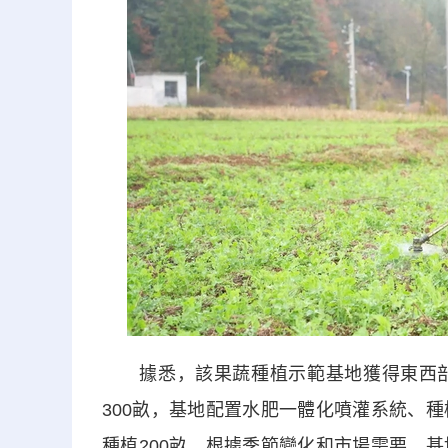
據悉，該果蔬種植示範基地獲得東西部協作
300畝，基地配置水肥一體化噴灌系統、
種植200畝，根據季節變化和市場需要，