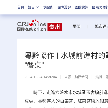
首頁
語言
講習所
國際漫評
國際銳評
國際3分鐘
要聞
|
城市遠
粵黔協作 | 水城前進村
“餐桌”
2024-12-24 14:36:04
來源：
動靜新聞
編輯：
時下，走進六盤水市水城區玉舍鎮前進村
豆尖，長勢喜人的白菜苔、紅菜苔映入眼簾