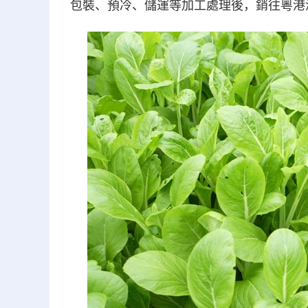
包裝、預冷、儲運等加工處理後，銷往粵港