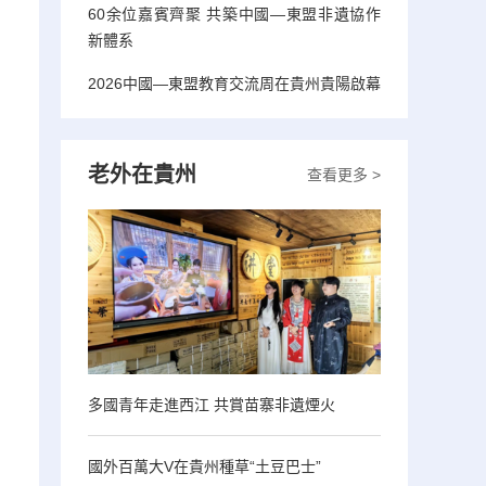
60余位嘉賓齊聚 共築中國—東盟非遺協作
新體系
2026中國—東盟教育交流周在貴州貴陽啟幕
老外在貴州
查看更多 >
多國青年走進西江 共賞苗寨非遺煙火
國外百萬大V在貴州種草“土豆巴士”