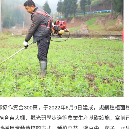
資金300萬，于2022年6月9日建成，規劃種植面
種植育苗大棚、觀光研學步道等農業生産基礎設施，當前
基地採用滾動栽培的方式，種植菜苔、豌豆尖、茄子、水