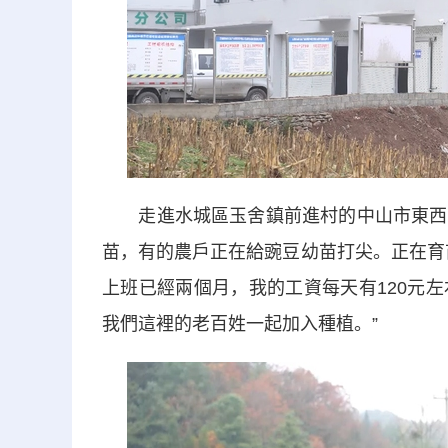
走進水城區玉舍鎮前進村的中山市東西部
苗，有的農戶正在給豌豆幼苗打尖。正在育
上班已經兩個月，我的工資每天有120元
我們這裡的老百姓一起加入種植。”