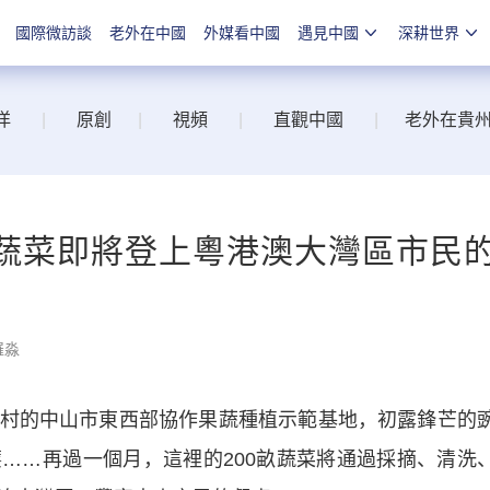
國際微訪談
老外在中國
外媒看中國
遇見中國
深耕世界
洋
|
原創
|
視頻
|
直觀中國
|
老外在貴
的蔬菜即將登上粵港澳大灣區市民
羅淼
的中山市東西部協作果蔬種植示範基地，初露鋒芒的
……再過一個月，這裡的200畝蔬菜將通過採摘、清洗