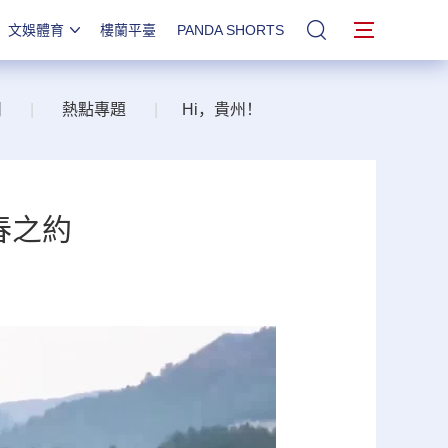
文娛體育
樓蘭平臺
PANDA SHORTS
站內搜索
州
|
熱點專題
|
Hi，貴州！
春之約