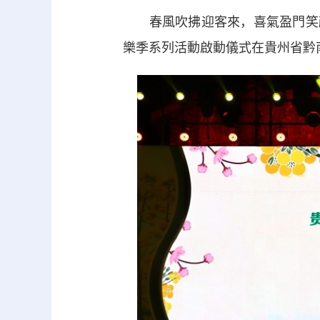
春風吹拂迎客來，喜氣盈門笑顏開。
樂季系列活動啟動儀式在貴州省黔