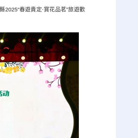
025“春遊貴定·賞花品茗”旅遊歡