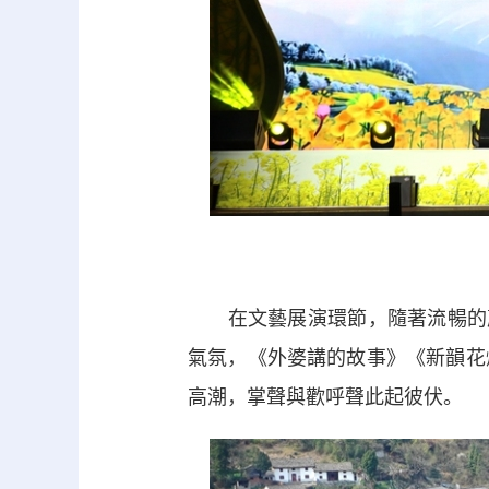
在文藝展演環節，隨著流暢的蘆
氣氛，《外婆講的故事》《新韻花
高潮，掌聲與歡呼聲此起彼伏。