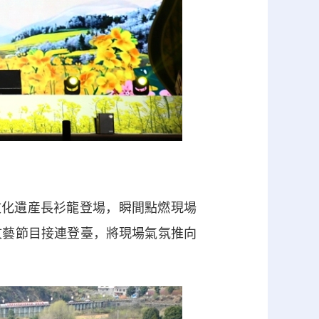
化遺産長衫龍登場，瞬間點燃現場
文藝節目接連登臺，將現場氣氛推向