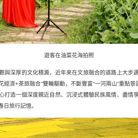
遊客在油菜花海拍照
與深厚的文化積澱，近年來在文旅融合的道路上大步邁
賞花經濟+茶旅融合”雙輪驅動，不斷豐富“一河兩山”重點
心打造一個深度親近自然、沉浸式體驗民族風情、盡情
春日旅行記憶。