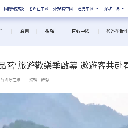
國際微訪談
老外在中國
外媒看中國
遇見中國
深耕世界
洋
|
原創
|
視頻
|
直觀中國
|
老外在貴
賞花品茗”旅遊歡樂季啟幕 邀遊客共赴
總台國際在線
編輯：羅淼