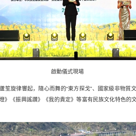
啟動儀式現場
笙旋律響起，隨心而舞的“東方探戈”、國家級非物質文
燈》《振興謠讚》《我的貴定》等富有民族文化特色的