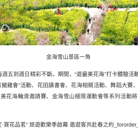
金海雪山景區一角
週五到週日精彩不斷。期間，“遊最美花海”打卡體驗活
抓豬雞會”活動、花田讀書會、花海相親活動、舞蹈大賽
最美花海輪滑邀請賽、金海雪山極限運動會等系列活動將