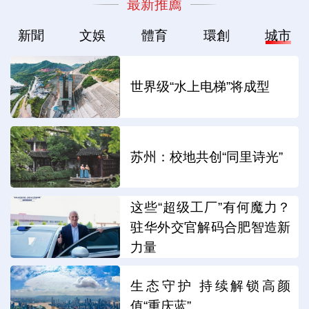
最新推薦
新聞
文娛
體育
環創
城市
世界级“水上电梯”将成型
苏州：校地共创“同里诗光”
这些“超级工厂”有何魔力？
驻华外交官解码合肥智造新
力量
生态守护 持续解锁高颜
值“重庆蓝”