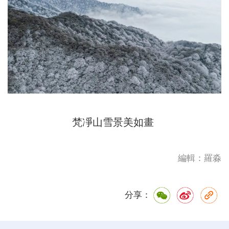
梵凈山雪景美如畫
編輯：羅淼
分享：