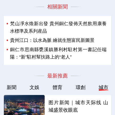
相關新聞
梵山凈水煥新出發 貴州銅仁發佈天然飲用康養
水標準及系列産品
貴州江口：以水為脈 繪就生態富民新圖景
銅仁市思南縣甕溪鎮勝利村駐村第一書記任端
陽：“新”駐村幫扶路上的“老人”
最新推薦
新聞
文娛
體育
環創
城市
图片新闻｜城市天际线 山
城盛景收眼底