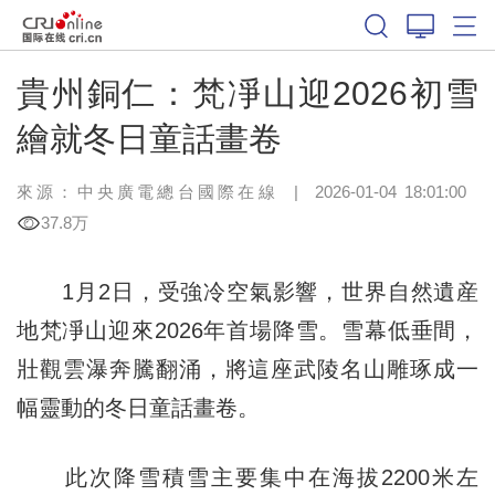
貴州銅仁：梵凈山迎2026初雪
繪就冬日童話畫卷
來源：中央廣電總台國際在線
|
2026-01-04 18:01:00
37.8万
1月2日，受強冷空氣影響，世界自然遺産
地梵凈山迎來2026年首場降雪。雪幕低垂間，
壯觀雲瀑奔騰翻涌，將這座武陵名山雕琢成一
幅靈動的冬日童話畫卷。
此次降雪積雪主要集中在海拔2200米左