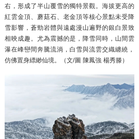
右，形成了半山覆雪的獨特景觀。海拔更高的
紅雲金頂、蘑菇石、老金頂等核心景點未受降
雪影響，蒼勁岩體與遠處漫山遍野的銀白景致
相映成趣。尤為震撼的是，降雪同時，山間雲
瀑在峰巒間奔騰流淌，白雪與流雲交織纏繞，
仿佛置身縹緲仙境。（文/圖 陳鳳強 楊秀滕）