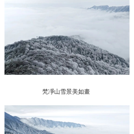
梵凈山雪景美如畫