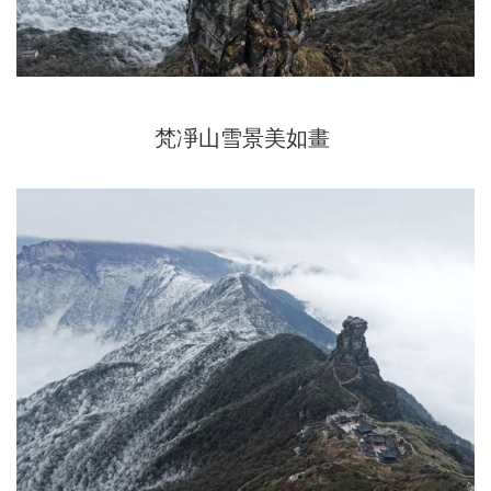
梵凈山雪景美如畫