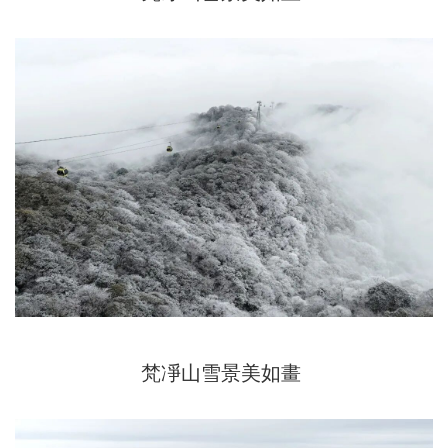
梵凈山雪景美如畫