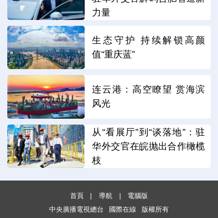
力量
生态守护 持续解锁高颜
值“重庆蓝”
连云港：高空瞭望 赏海滨
风光
从“看展厅”到“谈落地”：驻
华外交官在皖抛出合作橄榄
枝
首頁
|
導航
|
電腦版
中央廣播電視總台
國際在線
版權所有