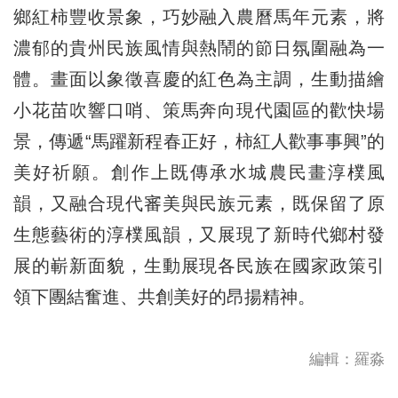
鄉紅柿豐收景象，巧妙融入農曆馬年元素，將
濃郁的貴州民族風情與熱鬧的節日氛圍融為一
體。畫面以象徵喜慶的紅色為主調，生動描繪
小花苗吹響口哨、策馬奔向現代園區的歡快場
景，傳遞“馬躍新程春正好，柿紅人歡事事興”的
美好祈願。創作上既傳承水城農民畫淳樸風
韻，又融合現代審美與民族元素，既保留了原
生態藝術的淳樸風韻，又展現了新時代鄉村發
展的嶄新面貌，生動展現各民族在國家政策引
領下團結奮進、共創美好的昂揚精神。
編輯：羅淼