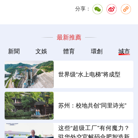
分享：
最新推薦
新聞
文娛
體育
環創
城市
世界级“水上电梯”将成型
苏州：校地共创“同里诗光”
这些“超级工厂”有何魔力？
驻华外交官解码合肥智造新