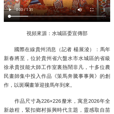
視頻來源：水城區委宣傳部
國際在線貴州消息（記者 楊展淩）：馬年
新春將至，位於貴州省六盤水市水城區的省級
徐承貴技能大師工作室裏熱鬧非凡，十多位農
民畫師集中投入作品《策馬奔騰事事興》的創
作，以斑斕畫筆迎接馬年到來。
作品尺寸為226×226釐米，寓意2026年全
新啟程，緊扣鄉村振興時代主題，靈感取自苗