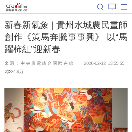
新春新氣象 | 貴州水城農民畫師
創作《策馬奔騰事事興》 以“馬
躍柿紅”迎新春
來源：中央廣電總台國際在線
|
2026-02-12 13:59:59
24.9万