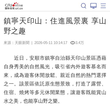
鎮寧天印山：住進風景裏 享山
野之趣
來源：
天眼新聞
|
2026-05-11 10:14:17
3.4万
近日，安順市鎮寧自治縣天印山景區憑藉
自身秀美的自然風光，吸引省內外遊客慕名而
來，成為遊客休閒放鬆、親近自然的熱門選擇
之一。該景區依託原生態景致，打造了露營、
住宿、燒烤等多元休閒業態，讓遊客既能賞山
水之美，也能享山野之樂。