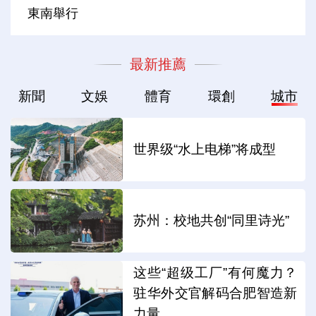
東南舉行
最新推薦
新聞
文娛
體育
環創
城市
世界级“水上电梯”将成型
苏州：校地共创“同里诗光”
这些“超级工厂”有何魔力？
驻华外交官解码合肥智造新
力量