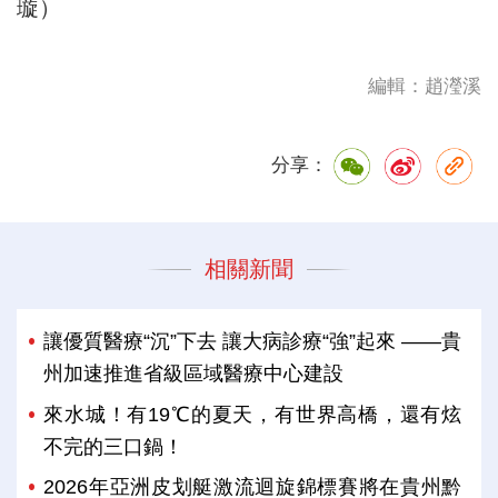
璇）
編輯：趙瀅溪
分享：
相關新聞
讓優質醫療“沉”下去 讓大病診療“強”起來 ——貴
州加速推進省級區域醫療中心建設
來水城！有19℃的夏天，有世界高橋，還有炫
不完的三口鍋！
2026年亞洲皮划艇激流迴旋錦標賽將在貴州黔