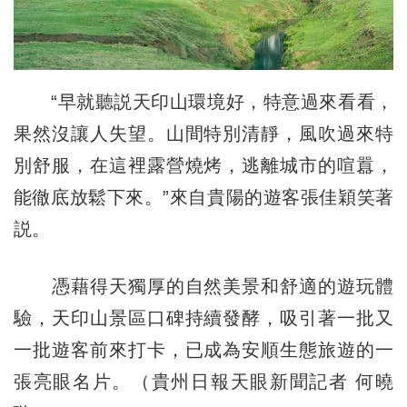
“早就聽説天印山環境好，特意過來看看，
果然沒讓人失望。山間特別清靜，風吹過來特
別舒服，在這裡露營燒烤，逃離城市的喧囂，
能徹底放鬆下來。”來自貴陽的遊客張佳穎笑著
説。
憑藉得天獨厚的自然美景和舒適的遊玩體
驗，天印山景區口碑持續發酵，吸引著一批又
一批遊客前來打卡，已成為安順生態旅遊的一
張亮眼名片。（貴州日報天眼新聞記者 何曉