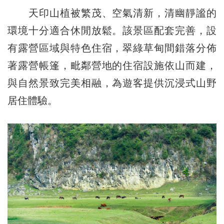
天印山植被繁茂、空氣清新，清幽靜謐的
環境十分適合休閒放鬆。該景區配套完善，設
有露營區域與特色住宿，翠綠草甸間錯落分佈
著露營帳篷，毗鄰營地的住宿設施依山而建，
與自然景致完美相融，為遊客提供沉浸式山野
居住體驗。