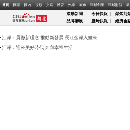
首頁
國際
國內
視頻
文娛
體育
汽車
城市
環球創業
環球財智
教
滾動新聞
|
今日快報
|
聚焦荊
品牌聯展
|
廳局快報
|
經濟金
江岸：貫徹新理念 推動新發展 長江金岸入畫來
江岸：迎來美好時代 奔向幸福生活