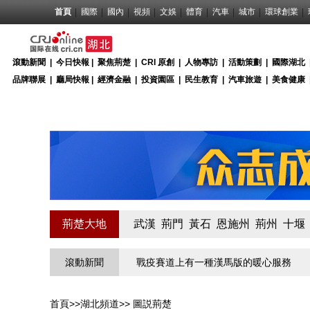
首頁
國際
國內
視頻
文娛
體育
汽車
城市
環球創業
滾動新聞
|
今日快報
|
聚焦荊楚
|
CRI 原創
|
人物專訪
|
活動策劃
|
國際湖北
品牌聯展
|
廳局快報
|
經濟金融
|
投資園區
|
民生教育
|
汽車旅遊
|
美食健康
荊楚大地
武漢
荊門
黃石
恩施州
荊州
十堰
北第一關的“疫”線守門員
滾動新聞
戰疫賽道上有一種漢馬版的暖心服務
物
首頁
>>
湖北頻道
>>
圖説荊楚