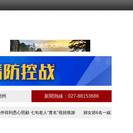
鄂州
新聞熱線：027-88153686
到悉心照顧 七旬老人“實名”視頻致謝
婦女節6名一線工作者講述抗