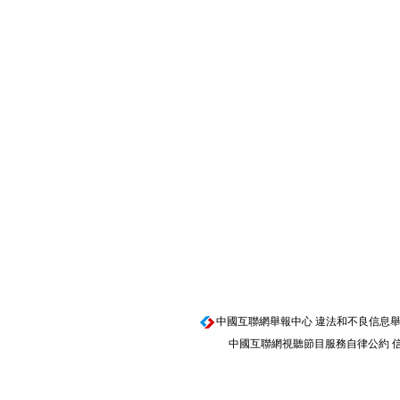
中國互聯網舉報中心
違法和不良信息舉報電話
中國互聯網視聽節目服務自律公約
信