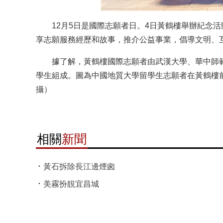
12月5日是國際志願者日。4日黃鶴樓舉辦紀念活
享志願服務經歷和故事，推介公益事業，倡導文明、
據了解，黃鶴樓國際志願者由武漢大學、華中師範
學生組成。圖為中國地質大學留學生志願者在黃鶴樓前
攝）
相關
新聞
黃石拆除長江邊煙囪
美霧扮靚宜昌城