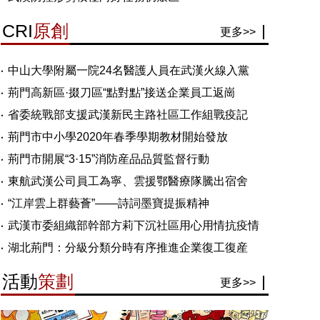
CRI
原創
更多>>
中山大學附屬一院24名醫護人員在武漢火線入黨
荊門高新區·掇刀區“點對點”接送企業員工返崗
省委統戰部支援武漢新民主路社區工作組戰疫記
荊門市中小學2020年春季學期教材開始發放
荊門市開展“3·15”消防産品品質監督行動
東航武漢公司員工為寧、雲援鄂醫療隊騰出宿舍
“江岸雲上群藝薈”——詩詞墨寶提振精神
武漢市委組織部幹部方莉下沉社區用心用情抗疫情
湖北荊門：分級分類分時有序推進企業復工復産
活動
策劃
更多>>