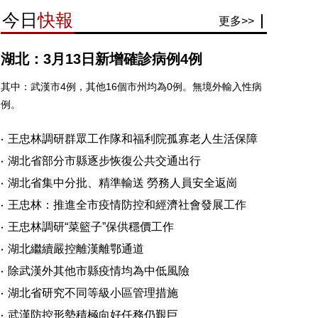
今日
快報
更多>>
湖北：3月13日新增確診病例4例
其中：武漢市4例，其他16個市州均為0例。無境外輸入性病
例。
王忠林調研群眾工作隊和福利院孤寡老人生活保障
湖北省部分市縣逐步恢復公共交通出行
湖北省集中分批、精準輸送 勞務人員安全返崗
王忠林：推進全市疫情防控和經濟社會發展工作
王忠林調研“菜籃子”保供穩價工作
湖北繼續嚴控離漢離鄂通道
除武漢外其他市縣疫情均為中低風險
湖北省研究不同等級小區管理措施
武漢防控形勢積極向好任務仍艱巨