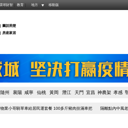
環球財智
教育
地方
移動版
|
圖説荊楚
|
房産家居
隨州
襄陽
咸寧
仙桃
黃岡
潛江
天門
宜昌
神農架
孝感
業小哥騎單車給居民運套餐 100多斤豬肉挂滿車把
隔離點內中風老伴得