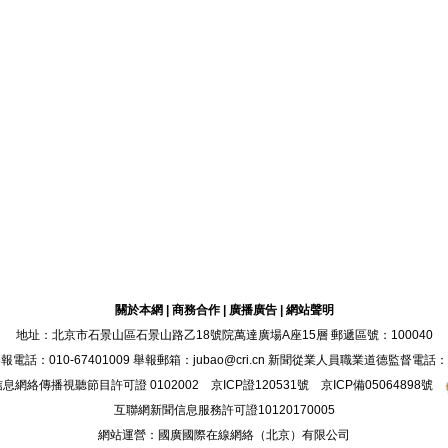
關於本網
|
商務合作
|
廣播廣告
|
網站聲明
地址：北京市石景山區石景山路乙18號院萬達廣場A座15層 郵遞區號：100040
：010-67401009 舉報郵箱：jubao@cri.cn 新聞從業人員職業道德監督電話：010-6
息網絡傳播視聽節目許可證 0102002 京ICP證
120531
號
京ICP備05064898號
互聯網新聞信息服務許可證10120170005
網站運營：國廣國際在線網絡（北京）有限公司