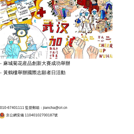
麻城菊花産品創新大賽成功舉辦
黃鶴樓舉辦國際志願者日活動
7401111 監督郵箱：jiancha@cri.cn
京公網安備 11040102700187號