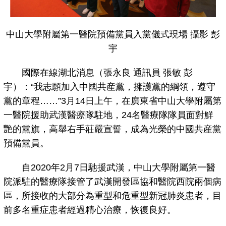
中山大學附屬第一醫院預備黨員入黨儀式現場 攝影 彭
宇
國際在線湖北消息（張永良 通訊員 張敏 彭
宇）：“我志願加入中國共産黨，擁護黨的綱領，遵守
黨的章程……”3月14日上午，在廣東省中山大學附屬第
一醫院援助武漢醫療隊駐地，24名醫療隊隊員面對鮮
艷的黨旗，高舉右手莊嚴宣誓，成為光榮的中國共産黨
預備黨員。
自2020年2月7日馳援武漢，中山大學附屬第一醫
院派駐的醫療隊接管了武漢開發區協和醫院西院兩個病
區，所接收的大部分為重型和危重型新冠肺炎患者，目
前多名重症患者經過精心治療，恢復良好。