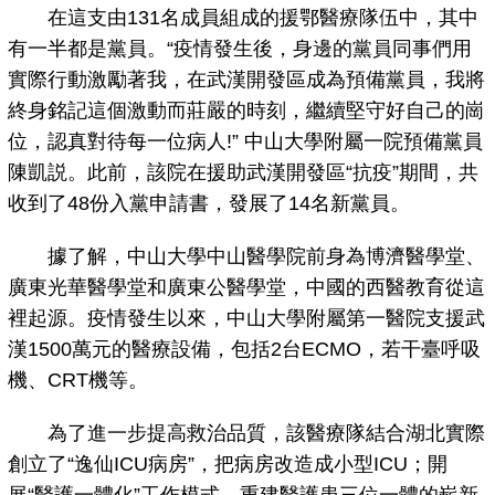
在這支由131名成員組成的援鄂醫療隊伍中，其中
有一半都是黨員。“疫情發生後，身邊的黨員同事們用
實際行動激勵著我，在武漢開發區成為預備黨員，我將
終身銘記這個激動而莊嚴的時刻，繼續堅守好自己的崗
位，認真對待每一位病人!” 中山大學附屬一院預備黨員
陳凱説。此前，該院在援助武漢開發區“抗疫”期間，共
收到了48份入黨申請書，發展了14名新黨員。
據了解，中山大學中山醫學院前身為博濟醫學堂、
廣東光華醫學堂和廣東公醫學堂，中國的西醫教育從這
裡起源。疫情發生以來，中山大學附屬第一醫院支援武
漢1500萬元的醫療設備，包括2台ECMO，若干臺呼吸
機、CRT機等。
為了進一步提高救治品質，該醫療隊結合湖北實際
創立了“逸仙ICU病房”，把病房改造成小型ICU；開