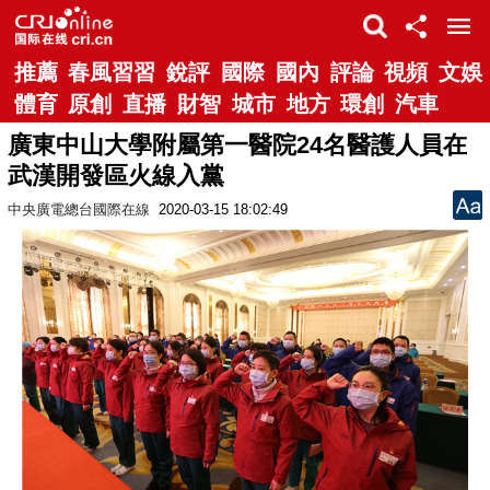
推薦
春風習習
銳評
國際
國內
評論
視頻
文娛
體育
原創
直播
財智
城市
地方
環創
汽車
廣東中山大學附屬第一醫院24名醫護人員在
武漢開發區火線入黨
中央廣電總台國際在線
2020-03-15 18:02:49