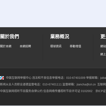
關於我們
業務概況
更
關於本網
本網招聘
環球資訊
移動增值
網站
網上
中国互联网举报中心
违法和不良信息举报电话：010-67401009 举报邮箱：jubao@
新闻从业人员职业道德监督电话：010-67401111 监督邮箱：jiancha@cri.cn 互联
中国互联网视听节目服务自律公约
信息网络传播视听节目许可证 0102002 京ICP证