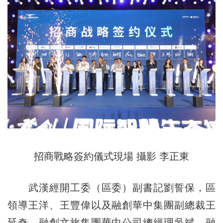
招商戰略簽約儀式現場 攝影 李正東
武漢經開工委（區委）副書記劉誓保，區
領導王洋、王豐偉以及融創華中集團副總裁王
延奇，融創文旅集團華中公司總經理吳斌，融