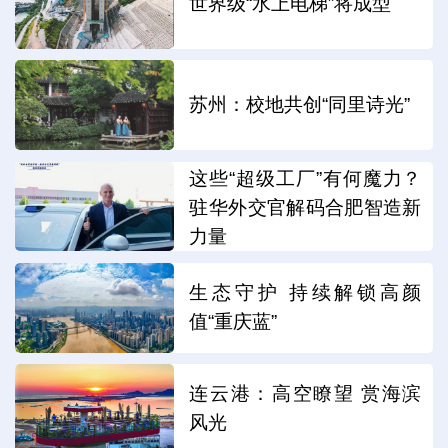
世界级“水上电梯”将成型
苏州：校地共创“同里诗光”
这些“超级工厂”有何魔力？
驻华外交官解码合肥智造新
力量
生态守护 持续解锁高颜
值“重庆蓝”
连云港：高空瞭望 赏海滨
风光