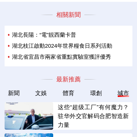
相關新聞
湖北長陽：“電”靚西蘭卡普
湖北枝江啟動2024年世界糧食日系列活動
湖北省宜昌市兩家省重點實驗室獲評優秀
最新推薦
新聞
文娛
體育
環創
城市
这些“超级工厂”有何魔力？
驻华外交官解码合肥智造新
力量