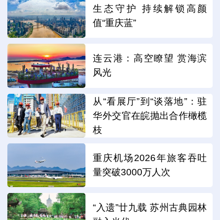
生态守护 持续解锁高颜
值“重庆蓝”
连云港：高空瞭望 赏海滨
风光
从“看展厅”到“谈落地”：驻
华外交官在皖抛出合作橄榄
枝
重庆机场2026年旅客吞吐
量突破3000万人次
“入遗”廿九载 苏州古典园林