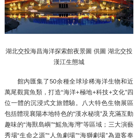
湖北交投海昌海洋探索館夜景圖 供圖 湖北交投
漢江生態城
館內匯集了50余種全球珍稀海洋生物和近
萬尾觀賞魚類，打造“海洋+極地+科技+文化”四
位一體的沉浸式文旅體驗。八大特色生物展區
包括體現襄陽本地特色的“漢水秘境”及充滿互動
趣味的“海獸島嶼”“鰩魚海灣”等區域；三大演藝
秀場“生命之源”“人魚劇場”“海獅劇場”為遊客奉