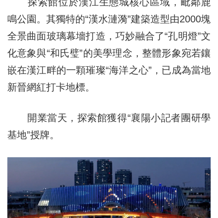
探索館位於漢江生態城核心區域，毗鄰鹿
鳴公園。其獨特的“漢水漣漪”建築造型由2000塊
全景曲面玻璃幕墻打造，巧妙融合了“孔明燈”文
化意象與“和氏璧”的美學理念，整體形象宛若鑲
嵌在漢江畔的一顆璀璨“海洋之心”，已成為當地
新晉網紅打卡地標。
開業當天，探索館獲得“襄陽小記者團研學
基地”授牌。