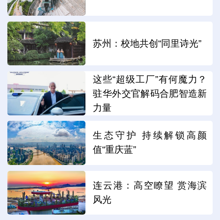
苏州：校地共创“同里诗光”
这些“超级工厂”有何魔力？
驻华外交官解码合肥智造新
力量
生态守护 持续解锁高颜
值“重庆蓝”
连云港：高空瞭望 赏海滨
风光