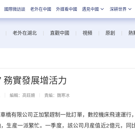
國際微訪談
老外在中國
外媒看中國
遇見中國
深耕世界
|
老外在湖北
|
直觀中國
|
視頻
|
原創
|
熱
” 務實發展增活力
線
編輯：高鈺姍
責編：魏寒冰
車橋有限公司正加緊趕制一批訂單，數控機床飛速運行
，生産一派繁忙。一季度，該公司月産值近2億元，同