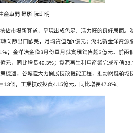
生産車間 攝影 阮班明
佔市場新賽道，呈現出成色足、活力旺的良好局面。
轉向節出口歐美，月均貨值超1億元；湖北新金洋資源
61%；金洋冶金僅3月份單月就實現銷售超3億元。前兩
億元，同比增長49.3%；資源再生利用産業完成産值38.
重”政策機遇，谷城還大力開展技改提能工程，推動關鍵領域
3個，工業技改投資4.15億元，同比增長47.8％。