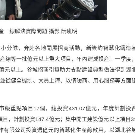
産一線解決實際問題 攝影 阮班明
小分隊，奔赴各地開展招商活動，新簽約智慧化鑄造
産線等一批億元以上重大項目，年內建成投産。一季度
45億元以上。谷城招商引資助力支點建設典型做法得到湖
並從健全機制、大員上陣、以情暖商、用心服務等方面
點項目17個，總投資431.07億元，年度計劃投
項目，計劃投資147.4億元；集中開工建設億元以上項目3
軸製作有限公司投資過億元的智慧化生産線啟用，以湖北谷