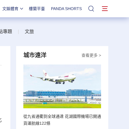
文娛體育
樓蘭平臺
PANDA SHORTS
站內搜索
點專題
|
文旅
城市遠洋
查看更多 >
，
從九省通衢到全球通達 花湖國際機場已開通
比
貨運航線122條