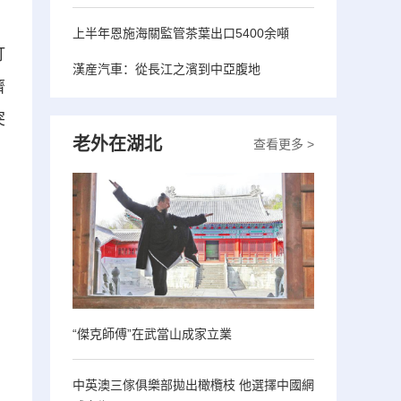
上半年恩施海關監管茶葉出口5400余噸
盯
漢産汽車：從長江之濱到中亞腹地
濟
突
老外在湖北
查看更多 >
“傑克師傅”在武當山成家立業
中英澳三傢俱樂部拋出橄欖枝 他選擇中國網