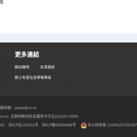
城
更多連結
網站聲明
友情連結
網上有害信息舉報專區
箱：jubao@cri.cn
ri.cn 互联网新闻信息服务许可证10120170005
2 京ICP证120531号
京ICP备05064898号
京公网安备 1104010270018