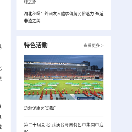
球之鄉
湖北秭歸：外國友人體驗傳統民俗魅力 邂逅
非遺之美
特色活動
查看更多 >
基
，
北
總
資
楚源保康亮“楚超”
1
第二十屆湖北·武漢台灣周特色市集開市迎
城
客