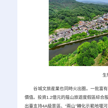
生
谷城文旅産業也同時火出圈。一批富有美
價值。投資1.2億元的薤山旅遊度假區綜
出臺支持4A級景區、“兩山”轉化示範地