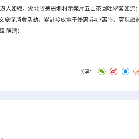
遊人如織，湖北省美麗鄉村示範片五山茶園吐翠客如流
文旅促消費活動，累計發放電子優惠券4.7萬張，實現旅
輝 陳瑞）
分享：