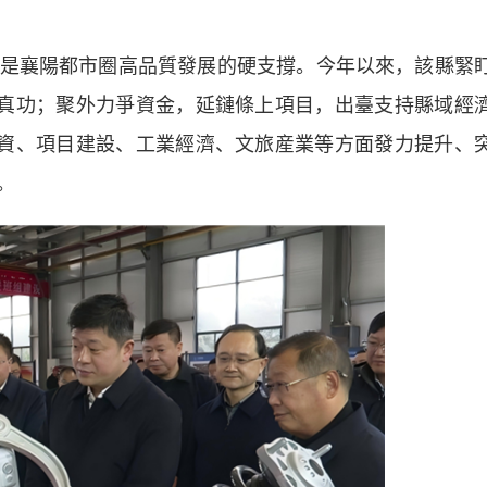
襄陽都市圈高品質發展的硬支撐。今年以來，該縣緊
見真功；聚外力爭資金，延鏈條上項目，出臺支持縣域經
引資、項目建設、工業經濟、文旅産業等方面發力提升、
。