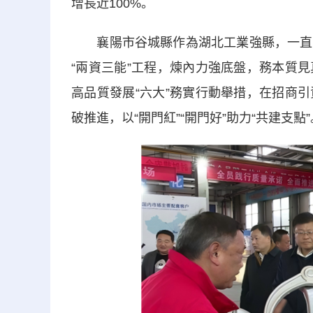
增長近100%。
襄陽市谷城縣作為湖北工業強縣，一直是
“兩資三能”工程，煉內力強底盤，務本質
高品質發展“六大”務實行動舉措，在招商
破推進，以“開門紅”“開門好”助力“共建支點”