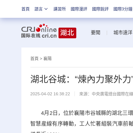
首頁
語言
講習所
國際漫評
國際銳評
國際3分鐘
要聞
|
城市遠洋
首頁
>
襄陽
湖北谷城：“煉內力聚外力
2025-04-02 16:38:22
來源：中央廣電總台國際在
4月2日，位於襄陽市谷城縣的湖北三環
智慧産線有序轉動，工人忙著組裝汽車前軸