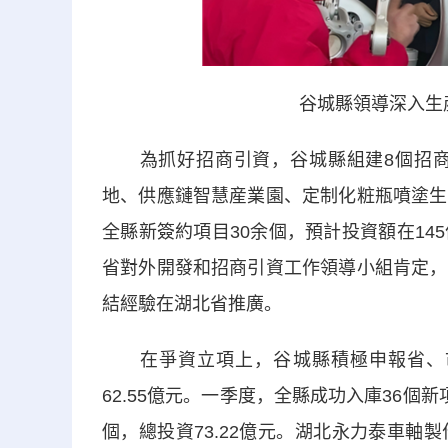
谷城縣領導深入生
為抓好招商引資，谷城縣組建8個招商
地、供應鏈智慧産業園、定制化粧瓶噴塗生
全縣新簽約項目30余個，預計投資額在1
省對外開發和招商引資工作領導小組肯定，
結經驗在湖北省推廣。
在爭資立項上，谷城縣積極申報省、市級重
62.55億元。一季度，全縣成功入庫36個新
個，總投資73.22億元。湖北永力泰車