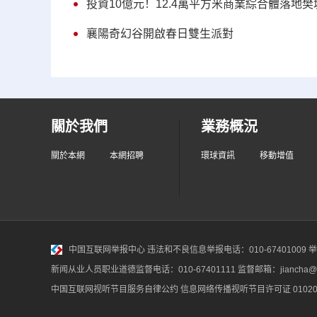
投資10億元！12.4萬平方米商業綜合體落地樊
襄陽奇幻谷開啟春日雙生派對
關於我們
業務概況
關於本網
本網招聘
環球資訊
移動增值
中国互联网举报中心
违法和不良信息举报电话：010-67401009 举报邮
新闻从业人员职业道德监督电话：010-67401111 监督邮箱：jiancha@c
中国互联网视听节目服务自律公约
信息网络传播视听节目许可证 010200