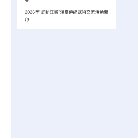
2026年“武動江城”漢臺傳統武術交流活動開
啟