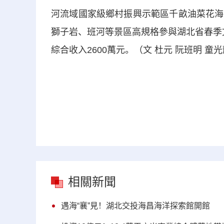
河流域國家級鄉村振興示範區千畝油菜花海
獅子岩、班河等景區高規格參與湖北省春季
綜合收入2600萬元。（文 杜元 阮班明 童光
相關新聞
遇海“襄”見！湖北交投海昌海洋探索館開館