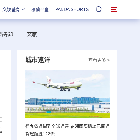
文娛體育
樓蘭平臺
PANDA SHORTS
站內搜索
點專題
|
文旅
城市遠洋
查看更多 >
在
從九省通衢到全球通達 花湖國際機場已開通
武
貨運航線122條