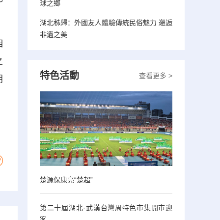
球之鄉
湖北秭歸：外國友人體驗傳統民俗魅力 邂逅
非遺之美
相
之
特色活動
查看更多 >
朝
楚源保康亮“楚超”
第二十屆湖北·武漢台灣周特色市集開市迎
客