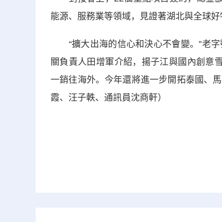
能源、服務業等領域，見證著湖北與全球好
“擴大出海的信心和決心不會變。”老字
關負責人田增軍介紹，揚子江與國內創意雪
一銷往海外。今年還將進一步開拓泰國、馬
霞、汪子軼、通訊員沈商軒）