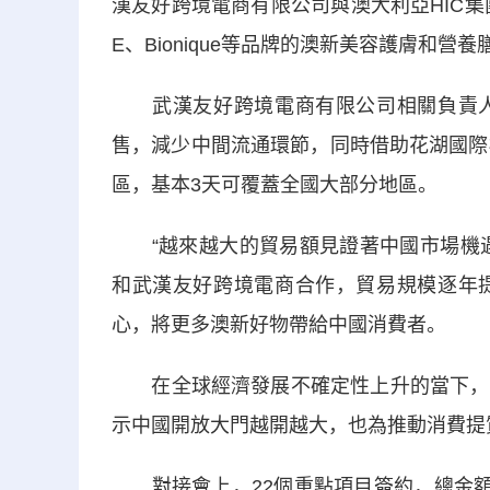
漢友好跨境電商有限公司與澳大利亞HIC集團簽
E、Bionique等品牌的澳新美容護膚和
武漢友好跨境電商有限公司相關負責人
售，減少中間流通環節，同時借助花湖國際
區，基本3天可覆蓋全國大部分地區。
“越來越大的貿易額見證著中國市場機遇的
和武漢友好跨境電商合作，貿易規模逐年
心，將更多澳新好物帶給中國消費者。
在全球經濟發展不確定性上升的當下，消
示中國開放大門越開越大，也為推動消費提
對接會上，22個重點項目簽約，總金額超