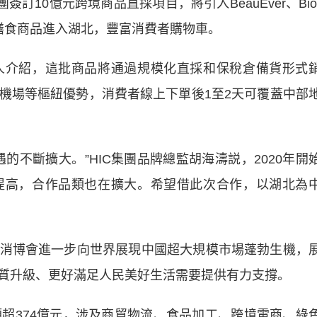
訂10億元跨境商品直採項目，將引入BeauEver、Bio
營養膳食商品進入湖北，豐富消費者購物車。
介紹，這批商品將通過規模化直採和保稅倉備貨形式
機場等樞紐優勢，消費者線上下單後1至2天可覆蓋中部
不斷擴大。”HIC集團品牌總監胡海濤説，2020年開
提高，合作品類也在擴大。希望借此次合作，以湖北為
博會進一步向世界展現中國超大規模市場蓬勃生機，
質升級、更好滿足人民美好生活需要提供有力支撐。
374億元，涉及商貿物流、食品加工、跨境電商、綠