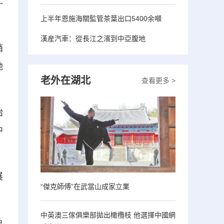
-
上半年恩施海關監管茶葉出口5400余噸
漢産汽車：從長江之濱到中亞腹地
銷
地
老外在湖北
查看更多 >
始
中
展
“傑克師傅”在武當山成家立業
中英澳三傢俱樂部拋出橄欖枝 他選擇中國網
色