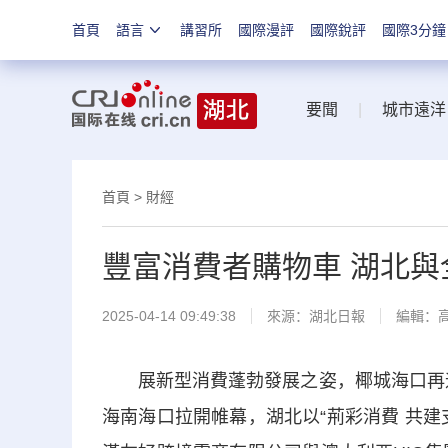
首頁
語言
講習所
國際漫評
國際銳評
國際3分鐘
要聞
|
城市遠洋
首頁
>
財經
豐富消費者購物車 湖北
2025-04-14 09:49:38
來源：
湖北日報
編輯：
展新型消費蓬勃發展之姿，椰城海口再迎“
海南海口拉開帷幕，湖北以“荊彩消費 共