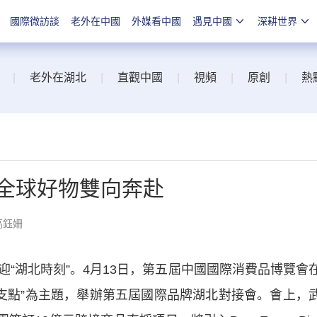
國際微訪談
老外在中國
外媒看中國
遇見中國
深耕世界
|
老外在湖北
|
直觀中國
|
視頻
|
原創
|
熱
與全球好物雙向奔赴
高鈺姍
湖北時刻”。4月13日，第五屆中國國際消費品博覽會
建支點”為主題，舉辦第五屆國際品牌湖北對接會。會上，