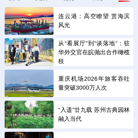
连云港：高空瞭望 赏海滨
风光
从“看展厅”到“谈落地”：驻
华外交官在皖抛出合作橄榄
枝
重庆机场2026年旅客吞吐
量突破3000万人次
“入遗”廿九载 苏州古典园林
融入当代