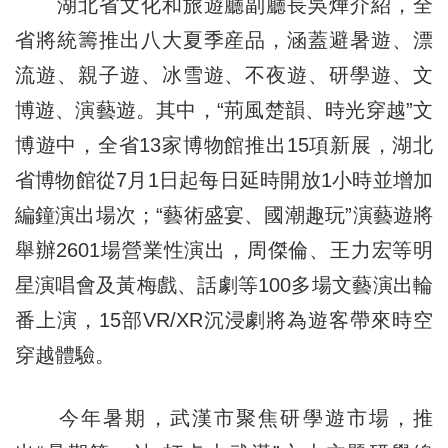
湖北省文化和旅遊廳副廳長吳燁介紹，全
省將統籌推出八大夏季産品，涵蓋避暑遊、漂
流遊、親子遊、冰雪遊、不夜遊、研學遊、文
博遊、演藝遊。其中，“荊風楚韻、時光穿越”文
博遊中，全省13家博物館推出15項新展，湖北
省博物館從7月1日起每日延時開放1小時並增加
編鐘演出場次；“藝術盛宴、國潮趣玩”演藝遊將
舉辦2601場營業性演出，周傑倫、王力宏等明
星演唱會及黃梅戲、話劇等100多場文藝演出輪
番上演，15部VR/XR沉浸劇將為遊客帶來時空
穿越體驗。
今年暑期，武漢市聚焦研學遊市場，推