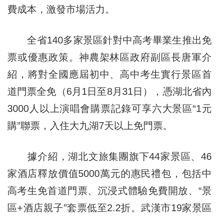
費成本，激發市場活力。
全省140多家景區針對中高考畢業生推出免
票或優惠政策。神農架林區政府副區長唐軍介
紹，將對全國應屆初中、高中考生實行景區首
道門票全免（6月1日至8月31日），憑湖北省內
3000人以上演唱會購票記錄可享六大景區“1元
購”聯票，入住大九湖7天以上免門票。
據介紹，湖北文旅集團旗下44家景區、46
家酒店釋放價值5000萬元的惠民禮包，包括中
高考生免首道門票、沉浸式體驗免費開放、“景
區+酒店親子”套票低至2.2折。武漢市19家景區