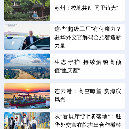
苏州：校地共创“同里诗光”
这些“超级工厂”有何魔力？
驻华外交官解码合肥智造新
力量
生态守护 持续解锁高颜
值“重庆蓝”
连云港：高空瞭望 赏海滨
风光
从“看展厅”到“谈落地”：驻
华外交官在皖抛出合作橄榄