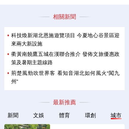
相關新聞
科技煥新湖北恩施遊覽項目 今夏地心谷景區迎
來兩大新設施
衢黃南饒鷹五城在漢聯合推介 發佈文旅優惠政
策及暑期主題線路
荊楚風勁吹世界客 看知音湖北如何風火“闖九
州”
最新推薦
新聞
文娛
體育
環創
城市