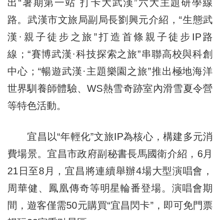
出“暑期第一站 打卡大武漢”六大主題研學線
路。武漢市文旅局副局長劉興元介紹，“生態武
漢·親子徒步之旅”打造首條親子徒步IP路
線；“賽博武漢·科技探索之旅”串聯高校與科創
中心；“暢遊武漢·主題樂園之旅”推出極地海洋
世界馴養師體驗、WS熱雪奇跡室內滑雪夏令營
等特色活動。
宜昌以“年輕化”文旅IP為核心，構建多元消
費場景。宜昌市政府副秘書長馬國衛介紹，6月
21日至8月，宜昌將連續舉辦4場大型演唱會，
周華健、鳳凰傳奇等明星輪番登場。演唱會期
間，遊客僅需50元購買“宜昌閃卡”，即可免門票