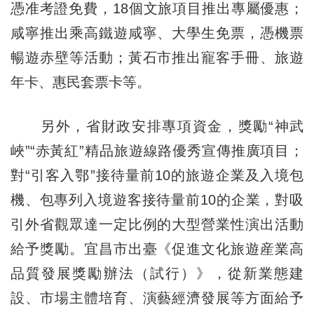
憑准考證免費，18個文旅項目推出專屬優惠；
咸寧推出乘高鐵遊咸寧、大學生免票，憑機票
暢遊赤壁等活動；黃石市推出寵客手冊、旅遊
年卡、惠民套票卡等。
另外，省財政安排專項資金，獎勵“神武
峽”“赤黃紅”精品旅遊線路優秀宣傳推廣項目；
對“引客入鄂”接待量前10的旅遊企業及入境包
機、包專列入境遊客接待量前10的企業，對吸
引外省觀眾達一定比例的大型營業性演出活動
給予獎勵。宜昌市出臺《促進文化旅遊産業高
品質發展獎勵辦法（試行）》，從新業態建
設、市場主體培育、演藝經濟發展等方面給予