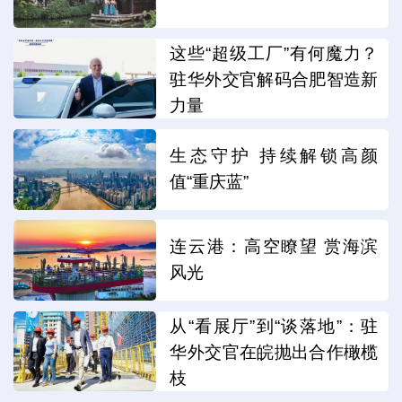
这些“超级工厂”有何魔力？
驻华外交官解码合肥智造新
力量
生态守护 持续解锁高颜
值“重庆蓝”
连云港：高空瞭望 赏海滨
风光
从“看展厅”到“谈落地”：驻
华外交官在皖抛出合作橄榄
枝