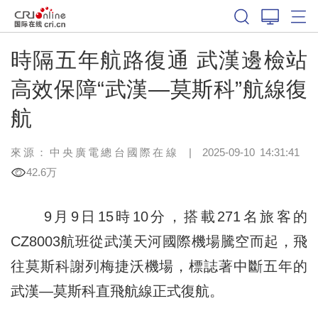
時隔五年航路復通 武漢邊檢站
高效保障“武漢—莫斯科”航線復
航
來源：中央廣電總台國際在線
|
2025-09-10 14:31:41
42.6万
9月9日15時10分，搭載271名旅客的
CZ8003航班從武漢天河國際機場騰空而起，飛
往莫斯科謝列梅捷沃機場，標誌著中斷五年的
武漢—莫斯科直飛航線正式復航。