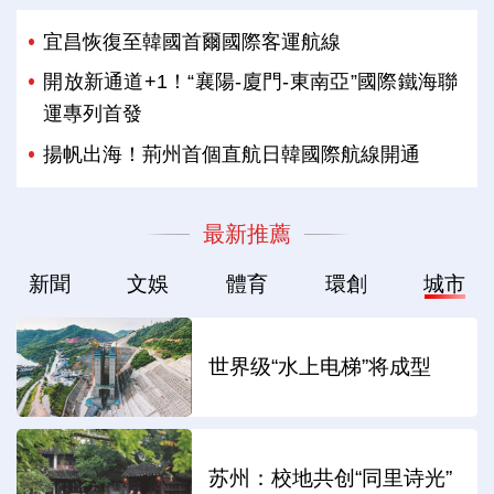
宜昌恢復至韓國首爾國際客運航線
開放新通道+1！“襄陽-廈門-東南亞”國際鐵海聯
運專列首發
揚帆出海！荊州首個直航日韓國際航線開通
最新推薦
新聞
文娛
體育
環創
城市
世界级“水上电梯”将成型
苏州：校地共创“同里诗光”