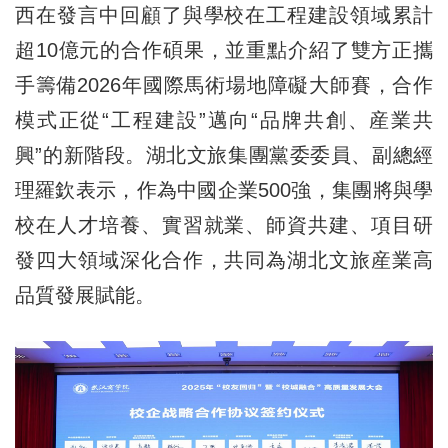
西在發言中回顧了與學校在工程建設領域累計
超10億元的合作碩果，並重點介紹了雙方正攜
手籌備2026年國際馬術場地障礙大師賽，合作
模式正從“工程建設”邁向“品牌共創、産業共
興”的新階段。湖北文旅集團黨委委員、副總經
理羅欽表示，作為中國企業500強，集團將與學
校在人才培養、實習就業、師資共建、項目研
發四大領域深化合作，共同為湖北文旅産業高
品質發展賦能。