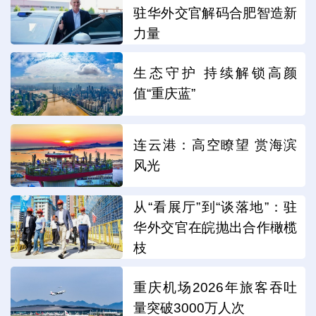
驻华外交官解码合肥智造新
力量
生态守护 持续解锁高颜
值“重庆蓝”
连云港：高空瞭望 赏海滨
风光
从“看展厅”到“谈落地”：驻
华外交官在皖抛出合作橄榄
枝
重庆机场2026年旅客吞吐
量突破3000万人次