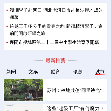
湖湘學子赴河口 湖北老河口市赴長沙攬才成效
顯著
跨越三千多公里的青春之約 新疆精河學子走進
荊門開啟研學之旅
襄陽市樊城區第二十二屆中小學生體育季開幕
最新推薦
新聞
文娛
體育
環創
城市
苏州：校地共创“同里诗光”
这些“超级工厂”有何魔力？