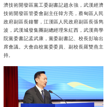
濟技術開發區黨工委副書記趙永強，武漢經濟
技術開發區管委會副主任韓方亮，蔡甸區人民
政府副區長鐘響，江漢區人民政府副區長張雋
波，武漢城發集團副總經理朱紅西，武漢商學
院黨委書記孟武康，黨委副書記、校長彭瑜出
席會議。大會由校黨委委員、副校長羅雙燕主
持。