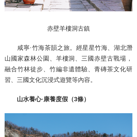
赤壁羊樓洞古鎮
咸寧·竹海茶韻之旅。經星星竹海、湖北潛
山國家森林公園、羊樓洞、三國赤壁古戰場，
融合竹林徒步、竹編非遺體驗、青磚茶文化研
習、三國文化沉浸式遊覽等內容。
山水養心·康養度假（3條）