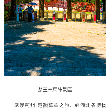
楚王車馬陣景區
武漢荊州·楚韻華章之旅。經湖北省博物