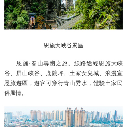
恩施大峽谷景區
恩施·春山尋幽之旅。線路途經恩施大峽
谷、屏山峽谷、鹿院坪、土家女兒城、浪漫宣
恩旅遊區，遊客可穿行青山秀水，體驗土家民
俗風情。