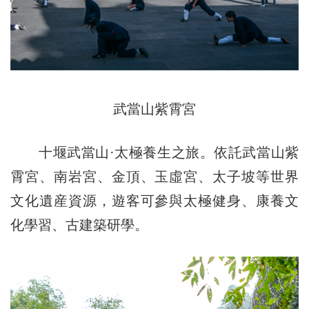
武當山紫霄宮
十堰武當山·太極養生之旅。依託武當山紫
霄宮、南岩宮、金頂、玉虛宮、太子坡等世界
文化遺産資源，遊客可參與太極健身、康養文
化學習、古建築研學。