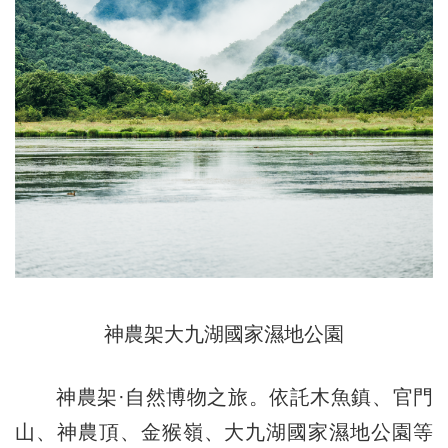
神農架大九湖國家濕地公園
神農架·自然博物之旅。依託木魚鎮、官門
山、神農頂、金猴嶺、大九湖國家濕地公園等