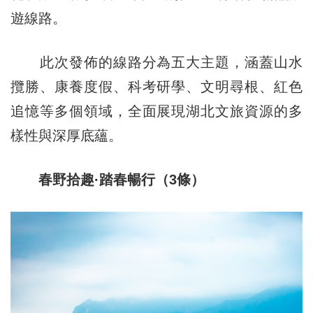
遊線路。
此次發佈的線路分為五大主題，涵蓋山水
攬勝、康養度假、科考研學、文明尋根、紅色
追憶等多個領域，全面展現湖北文旅資源的多
樣性與深厚底蘊。
春野拾趣·踏春暢行（3條）