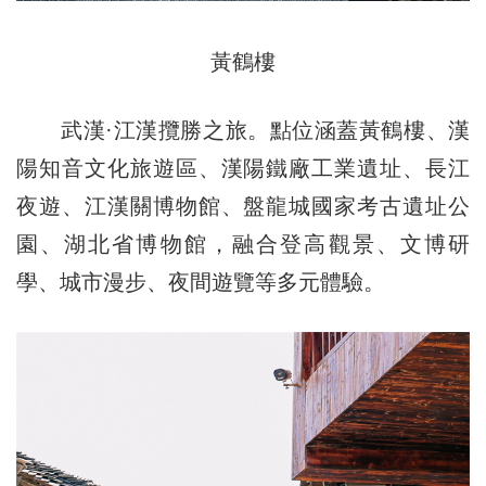
黃鶴樓
武漢·江漢攬勝之旅。點位涵蓋黃鶴樓、漢
陽知音文化旅遊區、漢陽鐵廠工業遺址、長江
夜遊、江漢關博物館、盤龍城國家考古遺址公
園、湖北省博物館，融合登高觀景、文博研
學、城市漫步、夜間遊覽等多元體驗。