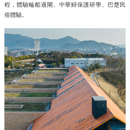
程，體驗輪船過閘、中華鱘保護研學、巴楚民
俗體驗。