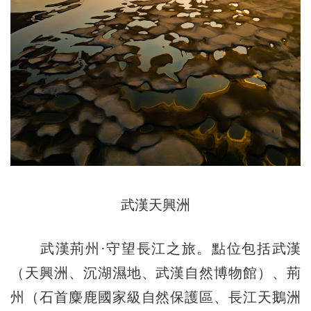
武漢天興洲
武漢荊州·守望長江之旅。點位包括武漢
（天興洲、沉湖濕地、武漢自然博物館）、荊
州（石首麋鹿國家級自然保護區、長江天鵝洲