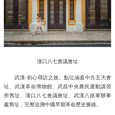
漢口八七會議會址
武漢·初心尋訪之旅。點位涵蓋中共五大會
址、武漢革命博物館、武昌中央農民運動講習
所舊址、漢口八七會議會址、武漢八路軍辦事
處舊址，完整追溯中國早期革命歷史脈絡。