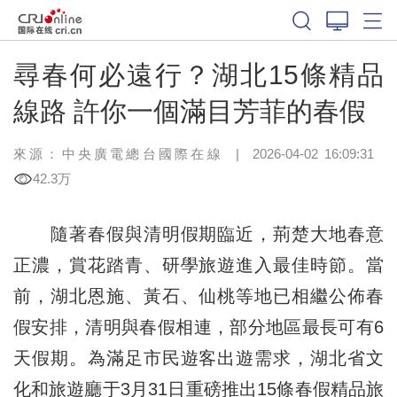
尋春何必遠行？湖北15條精品
線路 許你一個滿目芳菲的春假
來源：中央廣電總台國際在線
|
2026-04-02 16:09:31
42.3万
隨著春假與清明假期臨近，荊楚大地春意
正濃，賞花踏青、研學旅遊進入最佳時節。當
前，湖北恩施、黃石、仙桃等地已相繼公佈春
假安排，清明與春假相連，部分地區最長可有6
天假期。為滿足市民遊客出遊需求，湖北省文
化和旅遊廳于3月31日重磅推出15條春假精品旅