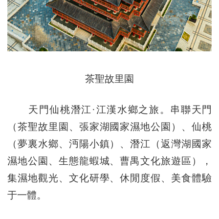
茶聖故里園
天門仙桃潛江·江漢水鄉之旅。串聯天門
（茶聖故里園、張家湖國家濕地公園）、仙桃
（夢裏水鄉、沔陽小鎮）、潛江（返灣湖國家
濕地公園、生態龍蝦城、曹禺文化旅遊區），
集濕地觀光、文化研學、休閒度假、美食體驗
于一體。