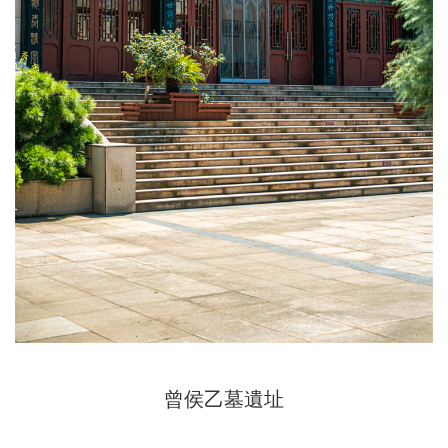
曾侯乙墓遺址