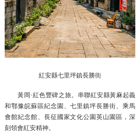
紅安縣七里坪鎮長勝街
黃岡·紅色豐碑之旅。串聯紅安縣黃麻起義
和鄂豫皖蘇區紀念園、七里鎮坪長勝街、乘馬
會館紀念館、長征國家文化公園英山園區，深
刻領會紅安精神。