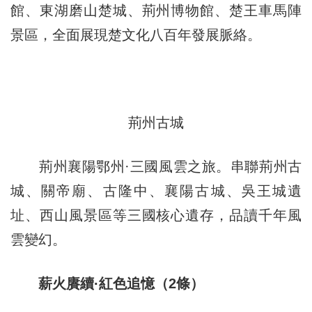
館、東湖磨山楚城、荊州博物館、楚王車馬陣
景區，全面展現楚文化八百年發展脈絡。
荊州古城
荊州襄陽鄂州·三國風雲之旅。串聯荊州古
城、關帝廟、古隆中、襄陽古城、吳王城遺
址、西山風景區等三國核心遺存，品讀千年風
雲變幻。
薪火賡續·紅色追憶（2條）