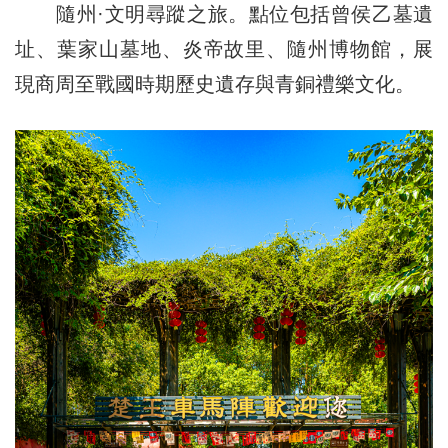
隨州·文明尋蹤之旅。點位包括曾侯乙墓遺
址、葉家山墓地、炎帝故里、隨州博物館，展
現商周至戰國時期歷史遺存與青銅禮樂文化。