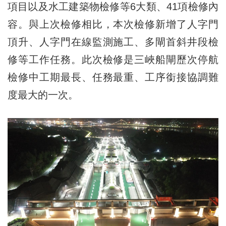
項目以及水工建築物檢修等6大類、41項檢修內
容。與上次檢修相比，本次檢修新增了人字門
頂升、人字門在線監測施工、多閘首斜井段檢
修等工作任務。此次檢修是三峽船閘歷次停航
檢修中工期最長、任務最重、工序銜接協調難
度最大的一次。