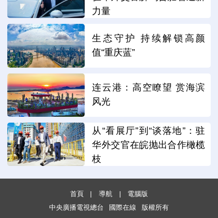
力量
生态守护 持续解锁高颜
值“重庆蓝”
连云港：高空瞭望 赏海滨
风光
从“看展厅”到“谈落地”：驻
华外交官在皖抛出合作橄榄
枝
首頁
|
導航
|
電腦版
中央廣播電視總台
國際在線
版權所有