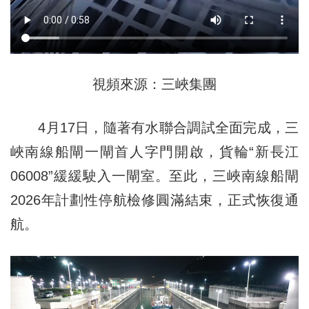
視頻來源：三峽集團
4月17日，隨著有水聯合調試全面完成，三
峽南線船閘一閘首人字門開啟，貨輪“新長江
06008”緩緩駛入一閘室。至此，三峽南線船閘
2026年計劃性停航檢修圓滿結束，正式恢復通
航。