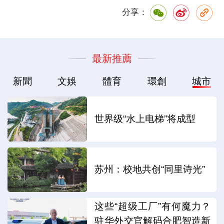
分享：
最新推薦
新聞
文娛
體育
環創
城市
世界级“水上电梯”将成型
苏州：校地共创“同里诗光”
这些“超级工厂”有何魔力？
驻华外交官解码合肥智造新