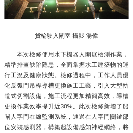
貨輪駛入閘室 攝影 湯偉
本次檢修使用水下機器人開展檢測作業，
精準排查缺陷隱患，全面掌握水工建築物的運
行工況及健康狀態。檢修過程中，工作人員優
化反弧門吊桿導槽更換施工工藝，引入大型軌
道式切割設備，施工流程更加精簡高效，導槽
更換作業效率提升近30%。此次檢修新增了船
閘人字門在線監測系統，通過在人字門關鍵部
位安裝感測器，構築起設備感知神經網絡，將