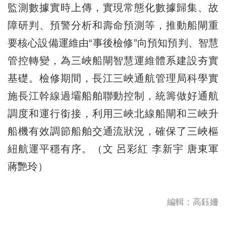
監測數據實時上傳，實現常態化數據歸集、故
障研判、預警分析和壽命預測等，推動船閘重
要核心設備運維由“事後檢修”向預知預判、智慧
管控轉變，為三峽船閘智慧運維體系建設夯實
基礎。檢修期間，長江三峽通航管理局科學實
施長江幹線過壩船舶聯動控制，統籌做好通航
調度和運行銜接，利用三峽北線船閘和三峽升
船機有效調節船舶交通流狀況，確保了三峽樞
紐航運平穩有序。（文 呂彩紅 李新宇 唐東軍
蔣艷玲）
編輯：高鈺姍