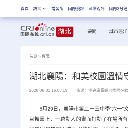
首頁
語言
講習所
國際漫評
國際銳評
國際3分鐘
要聞
|
城市遠洋
首頁
>
襄陽
湖北襄陽：和美校園溫情守
2026-06-01 16:08:19
來源：中央廣電總台國際在
5月29日，襄陽市第二十三中學“六一”
目舞臺上，一幕動人的畫面打動了在場所有