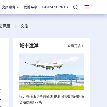
文娛體育
樓蘭平臺
PANDA SHORTS
站內搜索
點專題
|
文旅
城市遠洋
查看更多 >
節
從九省通衢到全球通達 花湖國際機場已開通
在
貨運航線122條