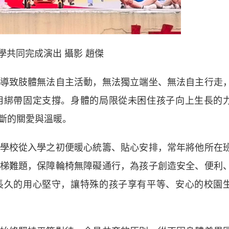
學共同完成演出 攝影 趙傑
致肢體無法自主活動，無法獨立端坐、無法自主行走
用綁帶固定支撐。身體的局限從未困住孩子向上生長的
斷的關愛與溫暖。
校從入學之初便暖心統籌、貼心安排，常年將他所在
梯難題，保障輪椅無障礙通行，為孩子創造安全、便利
長久的用心堅守，讓特殊的孩子享有平等、安心的校園