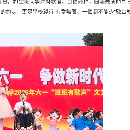
舞臺，和全班同學齊聲歌唱、自信亮相，圓滿完成節目
的約定，更是學校踐行“有愛無礙、一個都不能少”融合