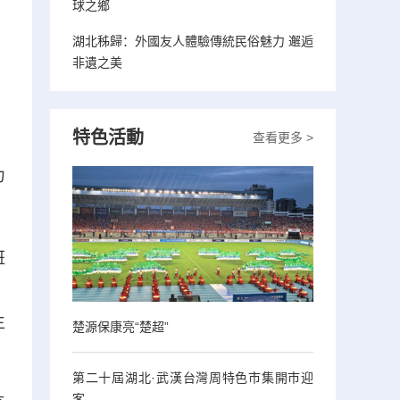
球之鄉
湖北秭歸：外國友人體驗傳統民俗魅力 邂逅
非遺之美
特色活動
查看更多 >
，
力
班
、
生
楚源保康亮“楚超”
第二十屆湖北·武漢台灣周特色市集開市迎
客