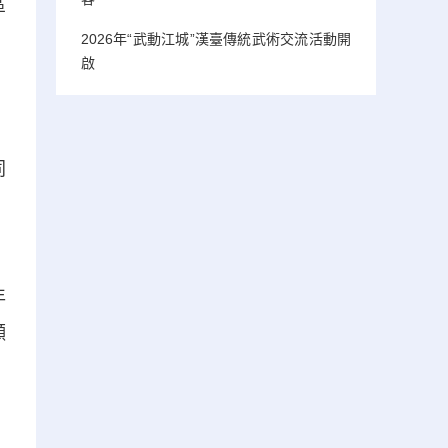
區
2026年“武動江城”漢臺傳統武術交流活動開
，
啟
。
同
，
年
顯