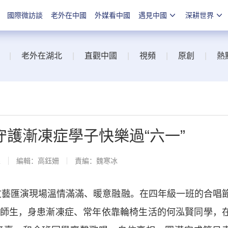
國際微訪談
老外在中國
外媒看中國
遇見中國
深耕世界
|
老外在湖北
|
直觀中國
|
視頻
|
原創
|
熱
護漸凍症學子快樂過“六一”
線
編輯：高鈺姍
責編：魏寒冰
文藝匯演現場溫情滿滿、暖意融融。在四年級一班的合唱
師生，身患漸凍症、常年依靠輪椅生活的何泓賢同學，