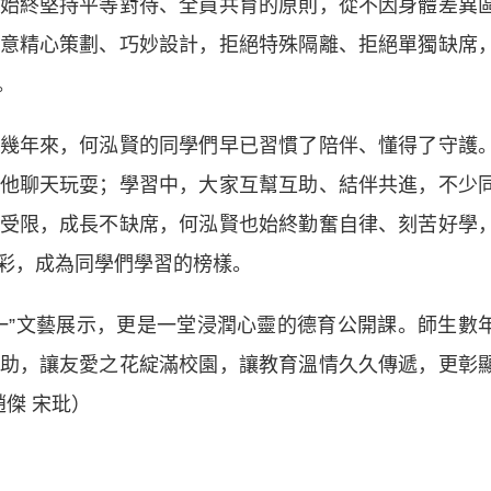
終堅持平等對待、全員共育的原則，從不因身體差異
意精心策劃、巧妙設計，拒絕特殊隔離、拒絕單獨缺席
。
年來，何泓賢的同學們早已習慣了陪伴、懂得了守護
他聊天玩耍；學習中，大家互幫互助、結伴共進，不少
受限，成長不缺席，何泓賢也始終勤奮自律、刻苦好學
彩，成為同學們學習的榜樣。
”文藝展示，更是一堂浸潤心靈的德育公開課。師生數
助，讓友愛之花綻滿校園，讓教育溫情久久傳遞，更彰
趙傑 宋玭）