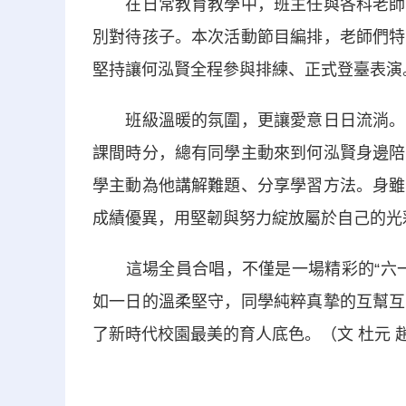
在日常教育教學中，班主任與各科老師始
別對待孩子。本次活動節目編排，老師們特
堅持讓何泓賢全程參與排練、正式登臺表演
班級溫暖的氛圍，更讓愛意日日流淌。幾
課間時分，總有同學主動來到何泓賢身邊陪
學主動為他講解難題、分享學習方法。身雖
成績優異，用堅韌與努力綻放屬於自己的光
這場全員合唱，不僅是一場精彩的“六一
如一日的溫柔堅守，同學純粹真摯的互幫互
了新時代校園最美的育人底色。（文 杜元 