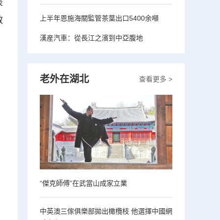
表
上半年恩施海關監管茶葉出口5400余噸
教
漢産汽車：從長江之濱到中亞腹地
老外在湖北
查看更多 >
“傑克師傅”在武當山成家立業
中英澳三傢俱樂部拋出橄欖枝 他選擇中國網