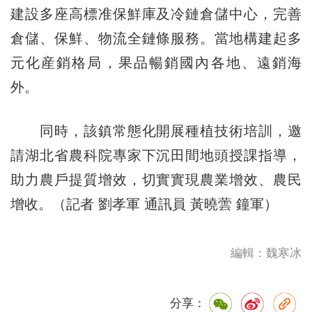
建設多座高標准保鮮庫及冷鏈倉儲中心，完善
倉儲、保鮮、物流全鏈條服務。當地構建起多
元化産銷格局，果品暢銷國內各地、遠銷海
外。
同時，該鎮常態化開展種植技術培訓，邀
請湖北省農科院專家下沉田間地頭授課指導，
助力農戶提質增效，切實實現農業增效、農民
增收。（記者 劉孝軍 通訊員 黃曉蕓 鐘軍）
編輯：魏寒冰
分享：