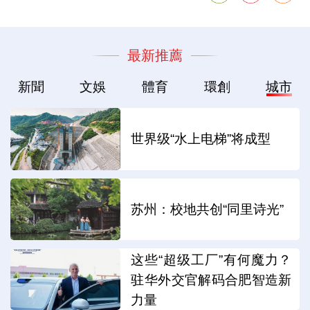
最新推薦
新聞
文娛
體育
環創
城市
世界级“水上电梯”将成型
苏州：校地共创“同里诗光”
这些“超级工厂”有何魔力？
驻华外交官解码合肥智造新
力量