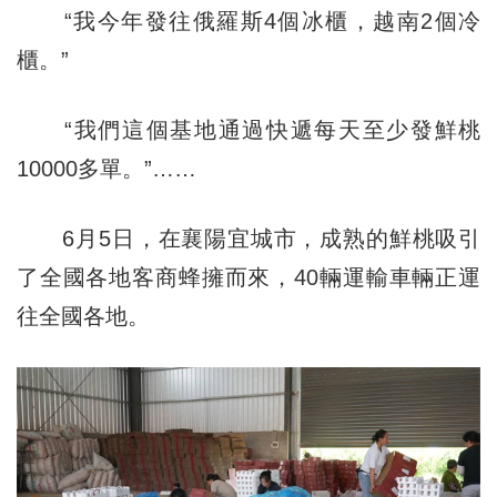
“我今年發往俄羅斯4個冰櫃，越南2個冷
櫃。”
“我們這個基地通過快遞每天至少發鮮桃
10000多單。”……
6月5日，在襄陽宜城市，成熟的鮮桃吸引
了全國各地客商蜂擁而來，40輛運輸車輛正運
往全國各地。