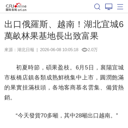
出口俄羅斯、越南！湖北宜城6
萬畝林果基地長出致富果
來源：
湖北日報
|
2026-06-08 10:05:18
2.0万
初夏時節，碩果盈枝。6月5日，襄陽宜城
市板橋店鎮各類成熟鮮桃集中上市，圓潤飽滿
的果實挂滿枝頭，各地客商慕名雲集、備貨熱
銷。
“今天發貨70多噸，其中28噸出口越南。”