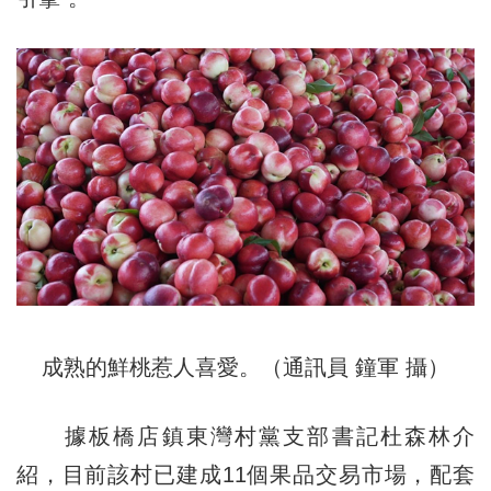
成熟的鮮桃惹人喜愛。（通訊員 鐘軍 攝）
據板橋店鎮東灣村黨支部書記杜森林介
紹，目前該村已建成11個果品交易市場，配套