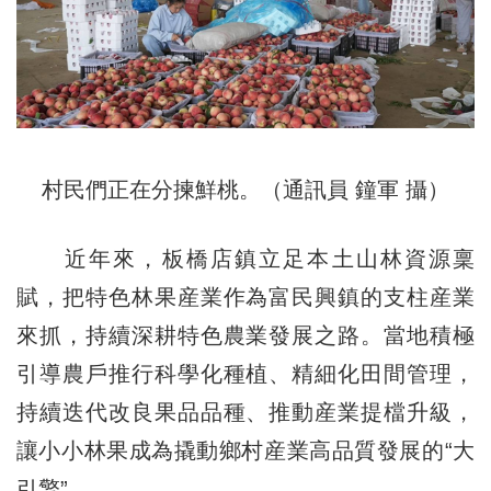
村民們正在分揀鮮桃。（通訊員 鐘軍 攝）
近年來，板橋店鎮立足本土山林資源稟
賦，把特色林果産業作為富民興鎮的支柱産業
來抓，持續深耕特色農業發展之路。當地積極
引導農戶推行科學化種植、精細化田間管理，
持續迭代改良果品品種、推動産業提檔升級，
讓小小林果成為撬動鄉村産業高品質發展的“大
引擎”。