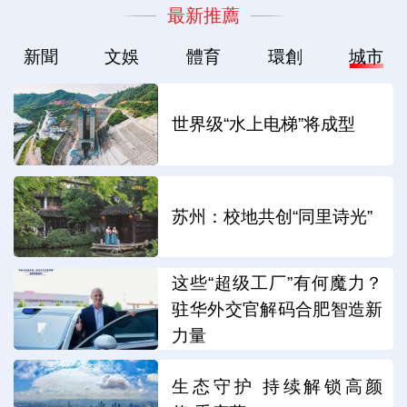
最新推薦
新聞
文娛
體育
環創
城市
世界级“水上电梯”将成型
苏州：校地共创“同里诗光”
这些“超级工厂”有何魔力？
驻华外交官解码合肥智造新
力量
生态守护 持续解锁高颜