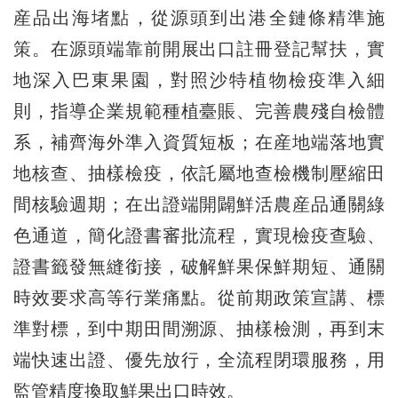
産品出海堵點，從源頭到出港全鏈條精準施
策。在源頭端靠前開展出口註冊登記幫扶，實
地深入巴東果園，對照沙特植物檢疫準入細
則，指導企業規範種植臺賬、完善農殘自檢體
系，補齊海外準入資質短板；在産地端落地實
地核查、抽樣檢疫，依託屬地查檢機制壓縮田
間核驗週期；在出證端開闢鮮活農産品通關綠
色通道，簡化證書審批流程，實現檢疫查驗、
證書籤發無縫銜接，破解鮮果保鮮期短、通關
時效要求高等行業痛點。從前期政策宣講、標
準對標，到中期田間溯源、抽樣檢測，再到末
端快速出證、優先放行，全流程閉環服務，用
監管精度換取鮮果出口時效。