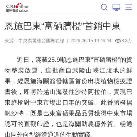
恩施巴東“富硒臍橙”首銷中東
來源：中央廣電總台國際在線
|
2026-06-15 14:49:44
3.3万
近日，滿載25.9噸恩施巴東“富硒臍橙”的貨
物整裝啟運，這批産自武陵山峽江腹地的鮮
果，經恩施海關簽發轄區首份出境植物檢疫證
書後，即將跨越山海發往沙特阿拉伯，實現巴
東臍橙對中東市場出口零的突破。此番臍橙揚
帆沙特，既是巴東富硒果品品質獲得中東市場
認可的直觀印證，也是海關助農穩外貿、暢通
山區外向型經濟通道的生動實踐。