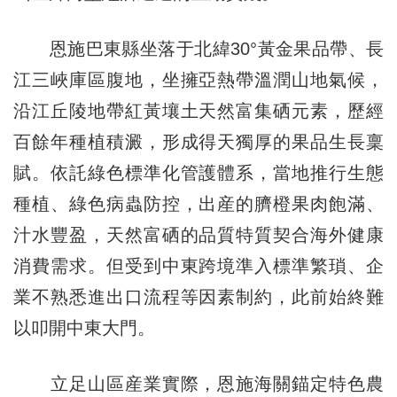
恩施巴東縣坐落于北緯30°黃金果品帶、長
江三峽庫區腹地，坐擁亞熱帶溫潤山地氣候，
沿江丘陵地帶紅黃壤土天然富集硒元素，歷經
百餘年種植積澱，形成得天獨厚的果品生長稟
賦。依託綠色標準化管護體系，當地推行生態
種植、綠色病蟲防控，出産的臍橙果肉飽滿、
汁水豐盈，天然富硒的品質特質契合海外健康
消費需求。但受到中東跨境準入標準繁瑣、企
業不熟悉進出口流程等因素制約，此前始終難
以叩開中東大門。
立足山區産業實際，恩施海關錨定特色農