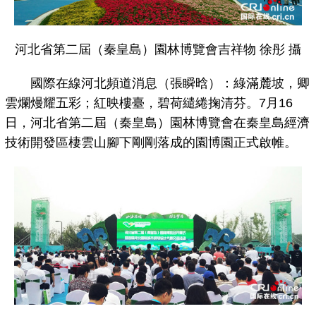
河北省第二屆（秦皇島）園林博覽會吉祥物 徐彤 攝
國際在線河北頻道消息（張瞬晗）：綠滿麓坡，卿
雲爛熳耀五彩；紅映樓臺，碧荷繾綣掬清芬。7月16
日，河北省第二屆（秦皇島）園林博覽會在秦皇島經濟
技術開發區棲雲山腳下剛剛落成的園博園正式啟帷。