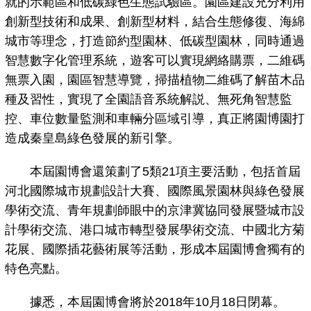
就的示範區和低碳綠色生態試驗區。園區建設充分利用
創新型技術和成果、創新型材料，結合生態修復、海綿
城市等理念，打造節約型園林、低碳型園林，同時通過
智慧數字化管理系統，遊客可以實現網絡購票，二維碼
無票入園，園區智慧導覽，掃描植物二維碼了解苗木品
種及習性，實現了全園語音系統解説、無死角智慧監
控、車位數量監測和車輛分區域引導，真正將園博園打
造成秦皇島綠色發展的新引擎。
本屆園博會還策劃了5類21項主要活動，包括首屆
河北國際城市規劃設計大賽、國際風景園林與綠色發展
學術交流、青年規劃師眼中的京津冀協同發展暨城市設
計學術交流、港口城市轉型發展學術交流、中國北方菊
花展、國際插花藝術展等活動，形成本屆園博會獨有的
特色亮點。
據悉，本屆園博會將於2018年10月18日閉幕。