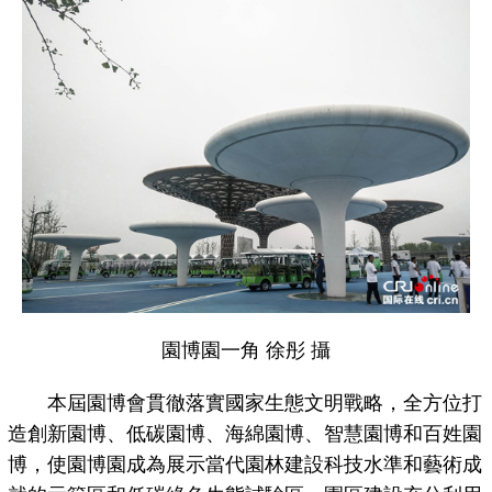
園博園一角 徐彤 攝
本屆園博會貫徹落實國家生態文明戰略，全方位打
造創新園博、低碳園博、海綿園博、智慧園博和百姓園
博，使園博園成為展示當代園林建設科技水準和藝術成