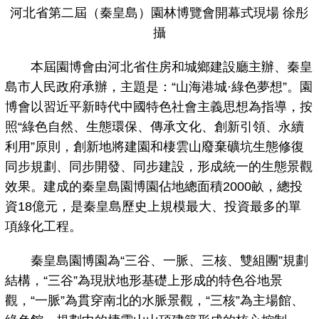
河北省第二屆（秦皇島）園林博覽會開幕式現場 徐彤
攝
本屆園博會由河北省住房和城鄉建設廳主辦、秦皇
島市人民政府承辦，主題是：“山海港城·綠色夢想”。園
博會以習近平新時代中國特色社會主義思想為指導，按
照“綠色自然、生態環保、傳承文化、創新引領、永續
利用”原則，創新地將建園和棲雲山廢棄礦坑生態修復
同步規劃、同步開發、同步建設，形成統一的生態景觀
效果。建成的秦皇島園博園佔地總面積2000畝，總投
資18億元，是秦皇島歷史上規模最大、投資最多的單
項綠化工程。
秦皇島園博園為“三谷、一脈、三核、雙組團”規劃
結構，“三谷”為現狀地形基礎上形成的特色谷地景
觀，“一脈”為貫穿南北的水脈景觀，“三核”為主場館、