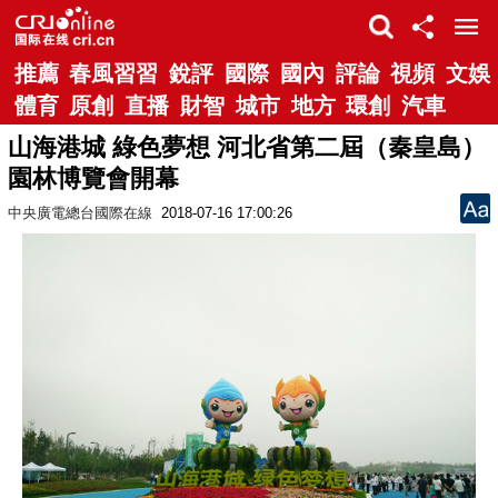
推薦
春風習習
銳評
國際
國內
評論
視頻
文娛
體育
原創
直播
財智
城市
地方
環創
汽車
山海港城 綠色夢想 河北省第二屆（秦皇島）
園林博覽會開幕
中央廣電總台國際在線
2018-07-16 17:00:26