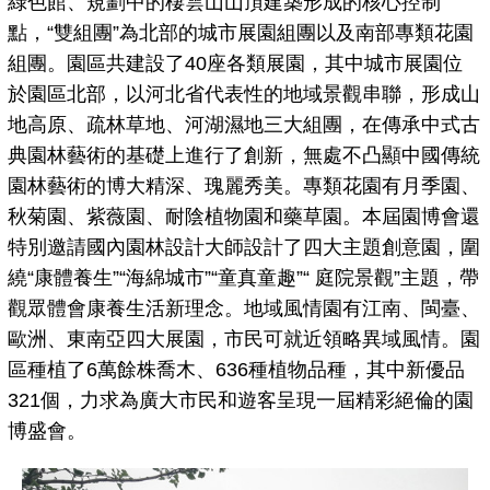
綠色館、規劃中的棲雲山山頂建築形成的核心控制
點，“雙組團”為北部的城市展園組團以及南部專類花園
組團。園區共建設了40座各類展園，其中城市展園位
於園區北部，以河北省代表性的地域景觀串聯，形成山
地高原、疏林草地、河湖濕地三大組團，在傳承中式古
典園林藝術的基礎上進行了創新，無處不凸顯中國傳統
園林藝術的博大精深、瑰麗秀美。專類花園有月季園、
秋菊園、紫薇園、耐陰植物園和藥草園。本屆園博會還
特別邀請國內園林設計大師設計了四大主題創意園，圍
繞“康體養生”“海綿城市”“童真童趣”“ 庭院景觀”主題，帶
觀眾體會康養生活新理念。地域風情園有江南、閩臺、
歐洲、東南亞四大展園，市民可就近領略異域風情。園
區種植了6萬餘株喬木、636種植物品種，其中新優品
321個，力求為廣大市民和遊客呈現一屆精彩絕倫的園
博盛會。