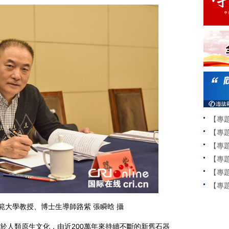
【專
【專
【專
【專
【專
【專題
範大學教授、博士生導師路紫 張瞬晗 攝
人類原生文化，由近200萬年來持續不斷的新舊石器