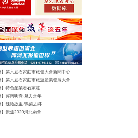
題】第六屆石家莊市旅發大會新聞中心
題】第六屆石家莊市旅遊産業發展大會
題】特色産業看石家莊
題】冀南明珠·魅力永年
題】魏徵故里·鴨梨之鄉
】聚焦2020河北兩會