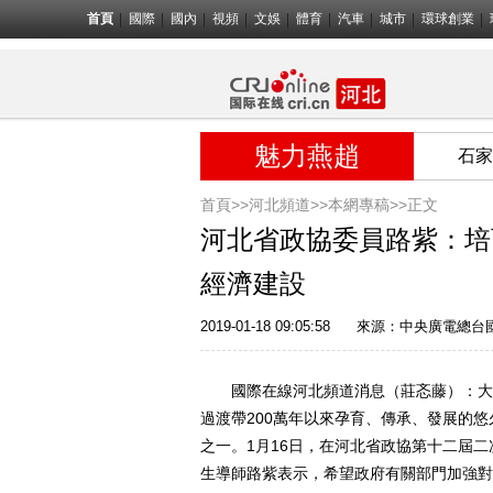
首頁
國際
國內
視頻
文娛
體育
汽車
城市
環球創業
魅力燕趙
石家
首頁>>
河北頻道>>
本網專稿
>>正文
河北省政協委員路紫：培
經濟建設
2019-01-18 09:05:58
來源：中央廣電總台
國際在線河北頻道消息（莊忞藤）：大泥
過渡帶200萬年以來孕育、傳承、發展的
之一。1月16日，在河北省政協第十二屆
生導師路紫表示，希望政府有關部門加強對