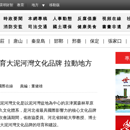
環球財智
教育
地方
移動版
時政要聞
本網專稿
人事動態
反腐倡廉
視頻在線
消防
安監
司法
交通
國土
環保
健康
美食
書畫
非遺
莊
|
唐山
|
秦皇島
|
邯鄲
|
邢臺
|
保定
|
張家口
|
專
育大泥河灣文化品牌 拉動地方
國際在線
責編：董健雄
河灣文化是以泥河灣盆地為中心的京津冀森林草原
悠久文化體系，是河北省最具國際影響力的核心文化品牌
二次會議期間，省政協委員、河北省師範大學教授、博士
大泥河灣文化品牌的培育和建設。