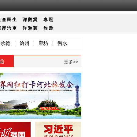
社會
民生
洋觀冀
專題
房産
汽車
洋遊冀
旅遊
承德
|
滄州
|
廊坊
|
衡水
題
更多>>