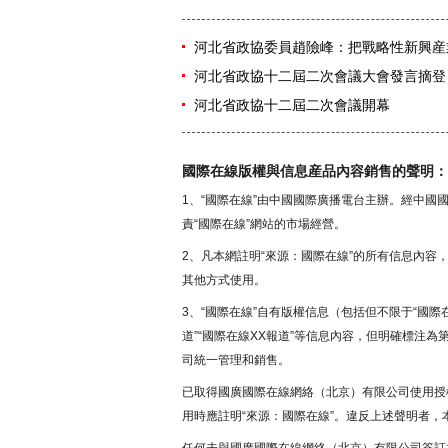
河北省政協委員趙險峰：把戰略性新興産
河北省政協十二屆二次會議大會發言摘登
河北省政協十二屆二次會議開幕
國際在線版權與信息産品內容銷售的聲明：
1、“國際在線”由中國國際廣播電台主辦。經中
責“國際在線”網站的市場經營。
2、凡本網註明“來源：國際在線”的所有信息內
其他方式使用。
3、“國際在線”自有版權信息（包括但不限于“國際在
道”“國際在線XX報道”等信息內容，但明確標注
司統一管理和銷售。
已取得國廣國際在線網絡（北京）有限公司使用授
用時應註明“來源：國際在線”。違反上述聲明者，