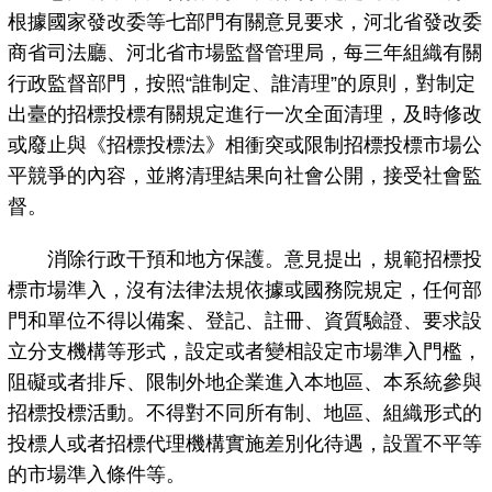
根據國家發改委等七部門有關意見要求，河北省發改委
商省司法廳、河北省市場監督管理局，每三年組織有關
行政監督部門，按照“誰制定、誰清理”的原則，對制定
出臺的招標投標有關規定進行一次全面清理，及時修改
或廢止與《招標投標法》相衝突或限制招標投標市場公
平競爭的內容，並將清理結果向社會公開，接受社會監
督。
消除行政干預和地方保護。意見提出，規範招標投
標市場準入，沒有法律法規依據或國務院規定，任何部
門和單位不得以備案、登記、註冊、資質驗證、要求設
立分支機構等形式，設定或者變相設定市場準入門檻，
阻礙或者排斥、限制外地企業進入本地區、本系統參與
招標投標活動。不得對不同所有制、地區、組織形式的
投標人或者招標代理機構實施差別化待遇，設置不平等
的市場準入條件等。