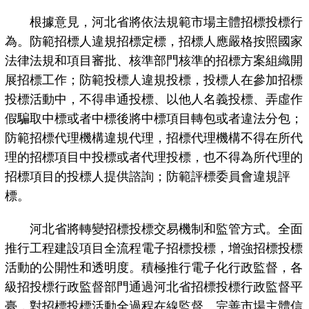
根據意見，河北省將依法規範市場主體招標投標行
為。防範招標人違規招標定標，招標人應嚴格按照國家
法律法規和項目審批、核準部門核準的招標方案組織開
展招標工作；防範投標人違規投標，投標人在參加招標
投標活動中，不得串通投標、以他人名義投標、弄虛作
假騙取中標或者中標後將中標項目轉包或者違法分包；
防範招標代理機構違規代理，招標代理機構不得在所代
理的招標項目中投標或者代理投標，也不得為所代理的
招標項目的投標人提供諮詢；防範評標委員會違規評
標。
河北省將轉變招標投標交易機制和監管方式。全面
推行工程建設項目全流程電子招標投標，增強招標投標
活動的公開性和透明度。積極推行電子化行政監督，各
級招投標行政監督部門通過河北省招標投標行政監督平
臺，對招標投標活動全過程在線監督。完善市場主體信