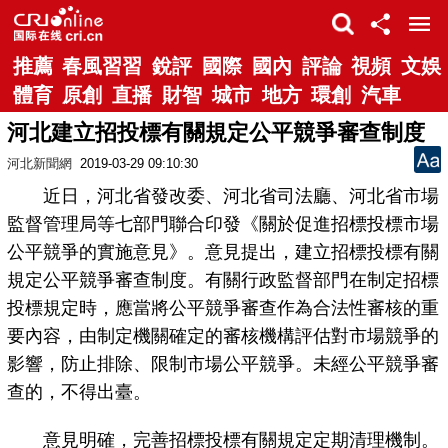
推薦
春風習習
銳評
國際
國內
評論
視頻
文娛
體育
原創
直播
財智
城市
地方
環創
汽車
河北建立招投標有關規定公平競爭審查制度
河北新聞網
2019-03-29 09:10:30
近日，河北省發改委、河北省司法廳、河北省市場
監督管理局等七部門聯合印發《關於促進招標投標市場
公平競爭的實施意見》。意見提出，建立招標投標有關
規定公平競爭審查制度。有關行政監督部門在制定招標
投標規定時，應當將公平競爭審查作為合法性審核的重
要內容，由制定機關確定的審核機構評估對市場競爭的
影響，防止排除、限制市場公平競爭。未經公平競爭審
查的，不得出臺。
意見明確，完善招標投標有關規定定期清理機制。