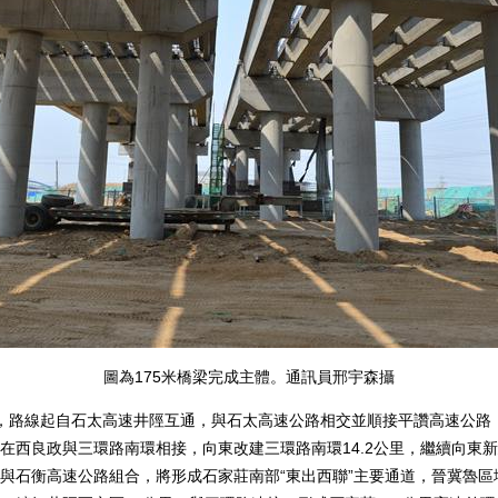
圖為175米橋梁完成主體。通訊員邢宇森攝
，路線起自石太高速井陘互通，與石太高速公路相交並順接平讚高速公路
在西良政與三環路南環相接，向東改建三環路南環14.2公里，繼續向東新
石衡高速公路組合，將形成石家莊南部“東出西聯”主要通道，晉冀魯區域