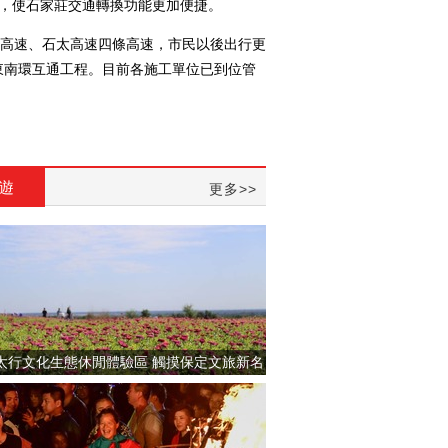
環，使石家莊交通轉換功能更加便捷。
高速、石太高速四條高速，市民以後出行更
東南環互通工程。目前各施工單位已到位管
遊
更多>>
太行文化生態休閒體驗區 觸摸保定文旅新名
片