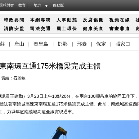
環球財智
教育
地方
移動版
時政要聞
本網專稿
人事動態
反腐倡廉
視頻在線
消防
安監
司法
交通
國土
環保
健康
美食
書畫
非遺
莊
|
唐山
|
秦皇島
|
邯鄲
|
邢臺
|
保定
|
張家口
|
東南環互通175米橋梁完成主體
責編：石麗敏
王建勳）3月23日上午10點20分，在兩台100噸吊車的協同工作下，
這標誌著南繞城高速東南環互通175米橋梁完成主體。此前，南繞城高速西段
工，力爭年底南繞城高速全線實現通車。