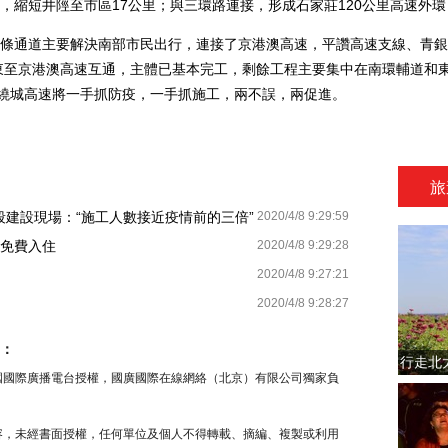
，縮短井陘至市區17公里；與三環路連接，形成石家莊120公里高速外
通道主要解決南部市民出行，連接了京港澳高速，平讚高速支線、青銀
向東至京港澳高速互通，主體已基本完工，剩餘工程主要集中在南環輔道和
南繞城高速將一手抓防疫，一手抓施工，兩不誤，兩促進。
旅
段建設現場：“施工人數接近疫情前的三倍”
2020/4/8 9:29:59
員免費入住
2020/4/8 9:29:28
2020/4/8 9:27:21
2020/4/8 9:28:27
：
行走北
中國國際廣播電台授權，國廣國際在線網絡（北京）有限公司獨家負
內容，未經書面授權，任何單位及個人不得轉載、摘編、複製或利用