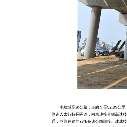
南繞城高速公路，主線全長52.89公里
側進入太行特長隧道，向東連接青銀高速後
通，並與在建的石衡高速公路順接。建成後與