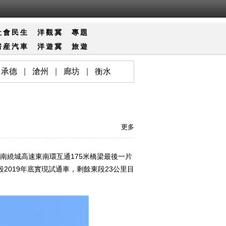
社會
民生
洋觀冀
專題
房産
汽車
洋遊冀
旅遊
承德
|
滄州
|
廊坊
|
衡水
更多
南繞城高速東南環互通175米橋梁最後一片
2019年底實現試通車，剩餘東段23公里目