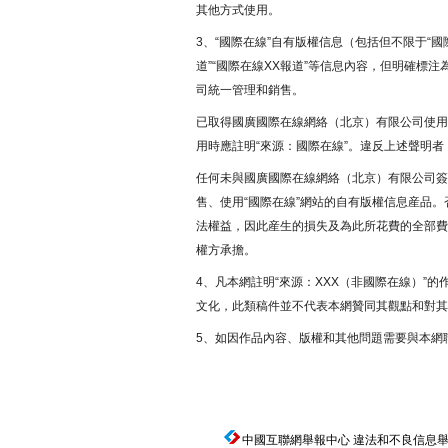
其他方式使用。
3、“國際在線”自有版權信息（包括但不限于“國際
道”“國際在線XX報道”等信息內容，但明確標
司統一管理和銷售。
已取得國廣國際在線網絡（北京）有限公司使用
用時應註明“來源：國際在線”。違反上述聲明
任何未與國廣國際在線網絡（北京）有限公司簽
售、使用“國際在線”網站的自有版權信息産品
法權益，因此産生的損失及為此所花費的全部費
權方承擔。
4、凡本網註明“來源：XXX（非國際在線）”
文化，此類稿件並不代表本網贊同其觀點和對其
5、如因作品內容、版權和其他問題需要與本網
中國互聯網舉報中心
違法和不良信息舉報電話