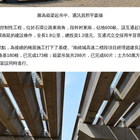
圖為箱梁起吊中。通訊員邢宇森攝
制性工程，位於石環公路東南角，段幹村東南，佔地600畝。該互通起
環南延的建設條件，全長1.8公里，總投資1.2億元。互通式立交採用半苜
點，為後續的橋面施工打下了基礎。”南繞城高速二標段項目經理趙建良
基180根，已完成173根；箱梁吊裝共288片，已完成60片；土方50萬
架設同時進行。