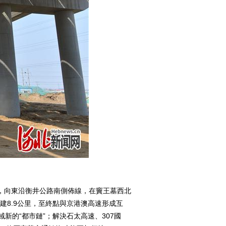
，向東沿衡井公路南側佈線，在竇王墓西北
建8.9公里，至終點與京港澳高速形成互
新的“都市鏈”；解決石太高速、307國