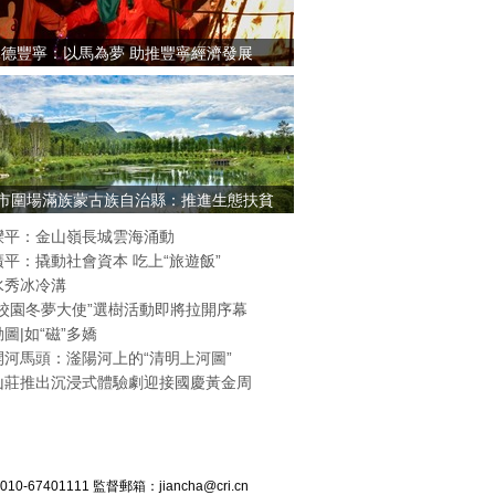
承德豐寧：以馬為夢 助推豐寧經濟發展
市圍場滿族蒙古族自治縣：推進生態扶貧
灤平：金山嶺長城雲海涌動
平：撬動社會資本 吃上“旅遊飯”
水秀冰冷溝
北校園冬夢大使”選樹活動即將拉開序幕
圖|如“磁”多嬌
開河馬頭：滏陽河上的“清明上河圖”
山莊推出沉浸式體驗劇迎接國慶黃金周
7401111 監督郵箱：jiancha@cri.cn