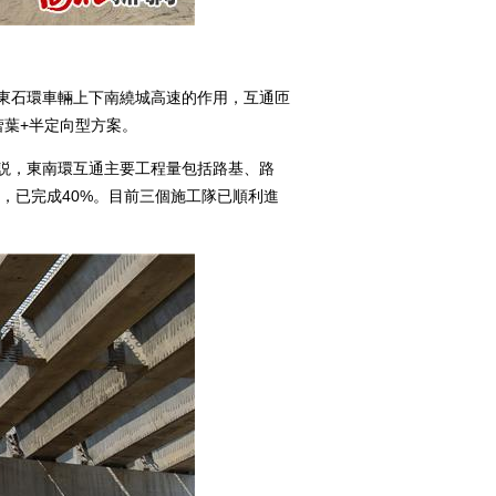
東石環車輛上下南繞城高速的作用，互通匝
蓿葉+半定向型方案。
説，東南環互通主要工程量包括路基、路
方，已完成40%。目前三個施工隊已順利進