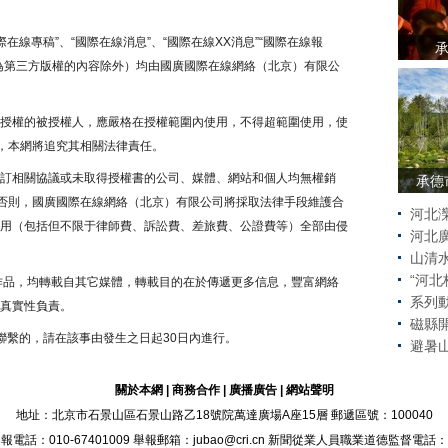
在線專稿”、“國際在線消息”、“國際在線XX消息”“國際在線報
注為第三方版權的內容除外）均由國廣國際在線網絡（北京）有限公
授權的被授權人，應嚴格在授權範圍內使用，不得超範圍使用，使
者，本網將追究其相關法律責任。
訂相關協議或未取得授權書的公司、媒體、網站和個人均無權銷
承德
。否則，國廣國際在線網絡（北京）有限公司將採取法律手段維護合
河北
用（包括但不限于律師費、訴訟費、差旅費、公證費等）全部由侵
河北廣
山清
“河
的作品，均轉載自其它媒體，轉載目的在於傳遞更多信息，豐富網絡
系列動
真實性負責。
磁縣
聯繫的，請在該事由發生之日起30日內進行。
避暑
關於本網
|
商務合作
|
廣播廣告
|
網站聲明
地址：北京市石景山區石景山路乙18號院萬達廣場A座15層 郵遞區號：100040
：010-67401009 舉報郵箱：jubao@cri.cn 新聞從業人員職業道德監督電話：010-6