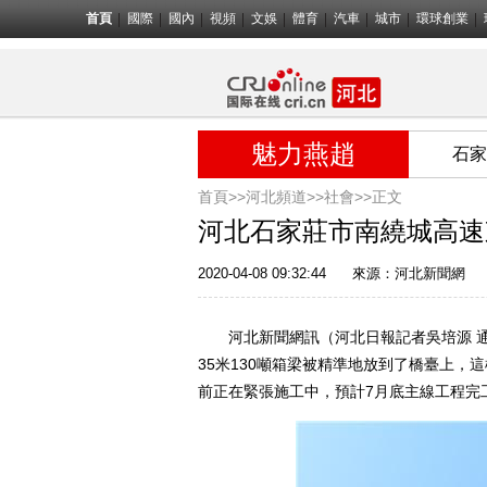
首頁
國際
國內
視頻
文娛
體育
汽車
城市
環球創業
魅力燕趙
石家
首頁>>
河北頻道>>
社會
>>正文
河北石家莊市南繞城高速
2020-04-08 09:32:44
來源：
河北新聞網
河北新聞網訊（河北日報記者吳培源 通訊員
35米130噸箱梁被精準地放到了橋臺上，
前正在緊張施工中，預計7月底主線工程完