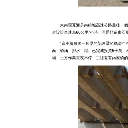
東南環互通是南繞城高速公路最後一個控
道設計車速為60公里/小時。互通預留東石
“這座橋最後一片梁的架設屬於標誌性節
面、橋涵、排水工程。已完成投資5千萬。樁
場，土方作業晝夜不停，主線還有兩座橋的