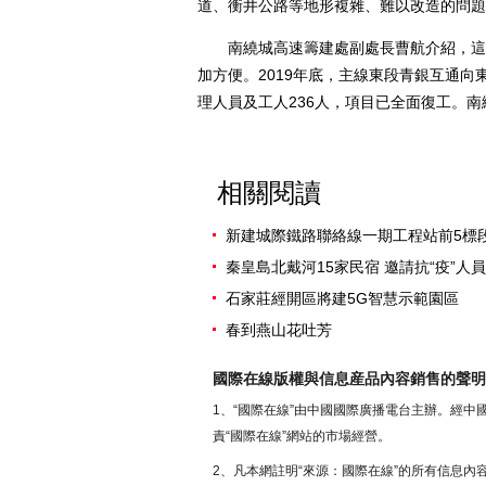
道、衡井公路等地形複雜、難以改造的問題
南繞城高速籌建處副處長曹航介紹，這條
加方便。2019年底，主線東段青銀互通
理人員及工人236人，項目已全面復工。
相關閱讀
新建城際鐵路聯絡線一期工程站前5標
秦皇島北戴河15家民宿 邀請抗“疫”人
石家莊經開區將建5G智慧示範園區
春到燕山花吐芳
國際在線版權與信息産品內容銷售的聲明
1、“國際在線”由中國國際廣播電台主辦。經
責“國際在線”網站的市場經營。
2、凡本網註明“來源：國際在線”的所有信息