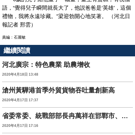
語，“覺得兒子瞬間就長大了，他説爸爸是‘英雄’，這個
禮物，我將永遠珍藏。”梁迎勃開心地笑著。 （河北日
報記者 邢雲）
責編：石麗敏
繼續閱讀
河北廣宗：特色農業 助農增收
2020年4月18日 13:48
滄州黃驊港首季外貿貨物吞吐量創新高
2020年4月17日 17:37
省委常委、統戰部部長冉萬祥在邯鄲市、邢臺市調研
2020年4月17日 17:16