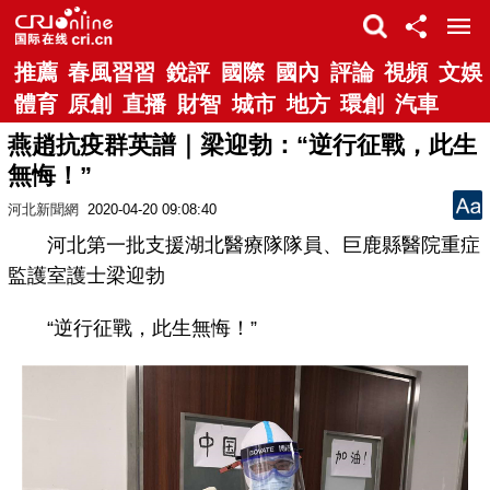
推薦
春風習習
銳評
國際
國內
評論
視頻
文娛
體育
原創
直播
財智
城市
地方
環創
汽車
燕趙抗疫群英譜｜梁迎勃：“逆行征戰，此生
無悔！”
河北新聞網
2020-04-20 09:08:40
河北第一批支援湖北醫療隊隊員、巨鹿縣醫院重症
監護室護士梁迎勃
“逆行征戰，此生無悔！”