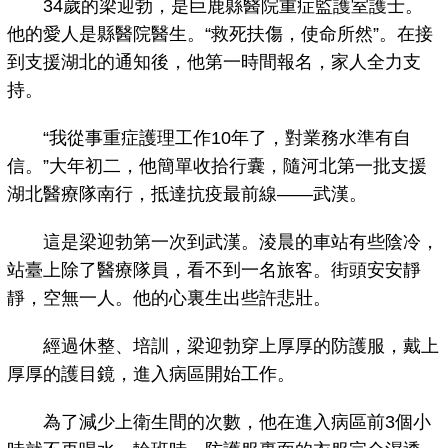
34歲的梁迎勃，是巨鹿縣醫院重症監護室護士。
他的愛人是縣醫院醫生。“救死扶傷，使命所然”。在接
到支援湖北的通知後，他第一時間報名，家人全力支
持。
“我從事重症護理工作10年了，對業務水準有自
信。”大年初二，他簡單收拾行囊，隨河北第一批支援
湖北醫療隊南行，抵達抗疫最前線——武漢。
這是梁迎勃第一次到武漢。淩晨的車站有些陰冷，
站臺上除了醫療隊員，看不到一名旅客。街頭安安靜
靜，空無一人。他的心裏生出些許悲壯。
經過休整、培訓，梁迎勃穿上厚厚的防護服，戴上
厚厚的護目鏡，進入病區開始工作。
為了減少上衛生間的次數，他在進入病區前3個小