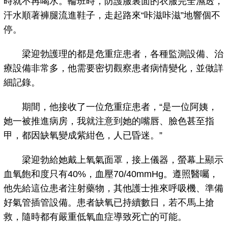
時就不再喝水。輪班時，防護服裏面的衣服完全濕透，
汗水順著褲腿流進鞋子，走起路來“咔滋咔滋”地響個不
停。
梁迎勃護理的都是危重症患者，各種監測設備、治
療設備非常多，他需要密切觀察患者病情變化，並做詳
細記錄。
期間，他接收了一位危重症患者，“是一位阿姨，
她一被推進病房，我就注意到她的嘴唇、臉色甚至指
甲，都因缺氧變成紫紺色，人已昏迷。”
梁迎勃給她戴上氧氣面罩，接上儀器，螢幕上顯示
血氧飽和度只有40%，血壓70/40mmHg。遵照醫囑，
他先給這位患者注射藥物，其他護士推來呼吸機、準備
好氣管插管設備。患者缺氧已持續數日，若不馬上搶
救，隨時都有嚴重低氧血症導致死亡的可能。