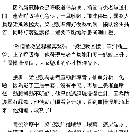
因為新冠肺炎是呼吸道傳染病，插管時患者氣道打
開，患者呼吸特別急促，一旦咳嗽，飛沫傳出，醫務人
員感染風險極大。梁迎勃準備好復蘇氣囊，協助醫生插
管，同時盯著監護儀，還要不斷地給患者測血壓。
“整個搶救過程極其緊張。”梁迎勃回憶，等到插上
管、上了呼吸機，他發現患者血氧飽和度一點點上升，
血壓慢慢恢復，大家懸著的心才暫時放下。
接著，梁迎勃為患者置動脈導管，抽血分析、化
驗，因為戴了三層手套，沒有手感，再加上患者血壓
低，動脈搏動不明顯，他只能憑經驗慢慢進針。因為防
護罩有霧氣，他使勁睜眼看著針頭，看到血慢慢地涌上
來，他知道，成功了!
隨後治療中，梁迎勃給她喂飯，喂藥，擦屎端尿，