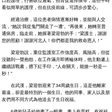
口腔護理，行俯臥位通氣，拍背促進排痰等，這些平時
看似簡單的護理，但在抗疫前線，可謂步步驚心。
經過治療，這位患者病情逐漸好轉，並能與人交
流，“她説‘我從鬼門關走了一遭’。”再後來，她轉至普
通病房，臨走前，她握著梁迎勃的手：“梁護士，謝謝
您的照顧！謝謝河北人！你們都是我的救命恩人！”
梁迎勃説，重症監護室工作強度高、風險高，但從
沒聽到一聲抱怨，在工作滿月即將輪休時，他主動遞上
繼續請戰書，摁下紅手印，“人命關天，能搶一秒是一
秒！”
在武漢，梁迎勃迎來了34周歲生日，這是他離家
最遠，卻是最特別的一個生日。他的同事、家人以及朋
友們用不同方式為他送去了生日祝福。
6歲的兒子給他畫了一幅畫，畫上有蛋糕，有祝福