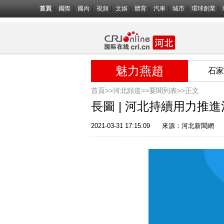
首頁
國際
國內
視頻
文娛
體育
汽車
城市
環球創業
魅力燕趙
石家
首頁>>
河北頻道>>
要聞列表
>>正文
長圖 | 河北持續用力推
2021-03-31 17:15:09
來源：
河北新聞網