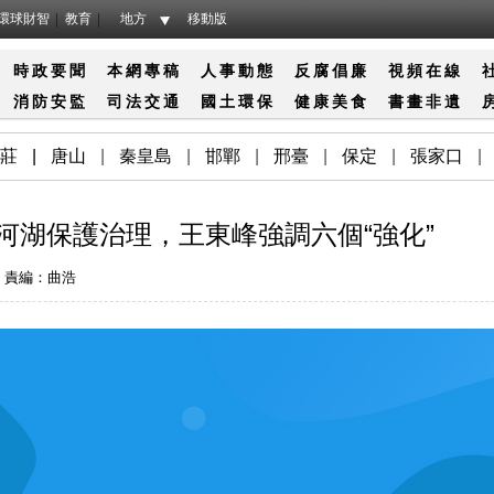
環球財智
教育
地方
移動版
時政要聞
本網專稿
人事動態
反腐倡廉
視頻在線
消防
安監
司法
交通
國土
環保
健康
美食
書畫
非遺
莊
|
唐山
|
秦皇島
|
邯鄲
|
邢臺
|
保定
|
張家口
|
進河湖保護治理，王東峰強調六個“強化”
責編：曲浩