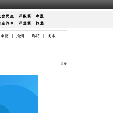
社會
民生
洋觀冀
專題
房産
汽車
洋遊冀
旅遊
承德
|
滄州
|
廊坊
|
衡水
更多