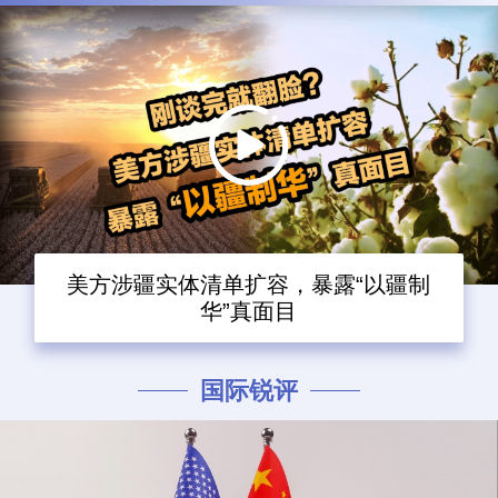
美方涉疆实体清单扩容，暴露“以疆制
华”真面目
国际锐评