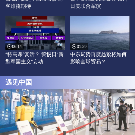
客难掩期待
日美联合军演
06:14
01:39
“特高课”复活？ 警惕日“新
中东局势再度趋紧将如何
型军国主义”妄动
影响全球贸易？
遇见中国