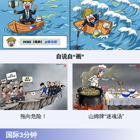
自说自“画”
拖向危险！
山姆牌“迷魂汤”
国际3分钟