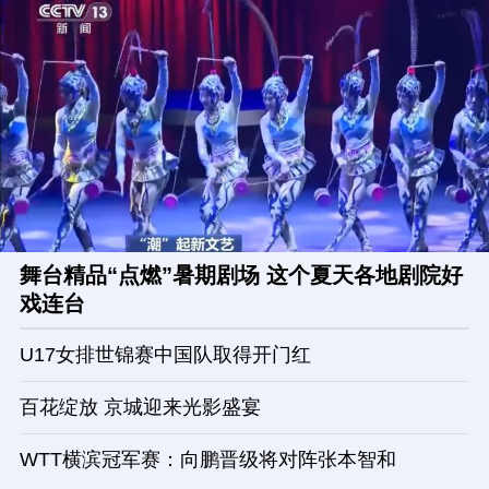
舞台精品“点燃”暑期剧场 这个夏天各地剧院好
戏连台
U17女排世锦赛中国队取得开门红
百花绽放 京城迎来光影盛宴
WTT横滨冠军赛：向鹏晋级将对阵张本智和