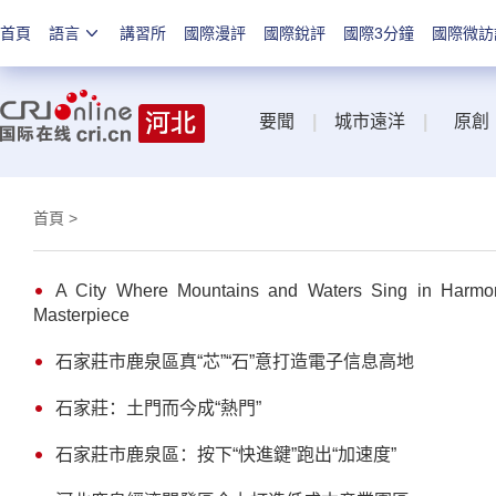
首頁
語言
講習所
國際漫評
國際銳評
國際3分鐘
國際微訪
要聞
|
城市遠洋
|
原創
首頁
>
A City Where Mountains and Waters Sing in Harmon
Masterpiece
石家莊市鹿泉區真“芯”“石”意打造電子信息高地
石家莊：土門而今成“熱門”
石家莊市鹿泉區：按下“快進鍵”跑出“加速度”