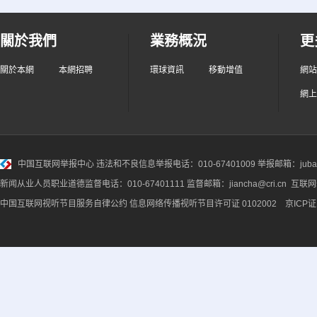
關於我們
業務概況
更
關於本網
本網招聘
環球資訊
移動增值
網站
網上
中国互联网举报中心
违法和不良信息举报电话：010-67401009 举报邮箱：jubao@
新闻从业人员职业道德监督电话：010-67401111 监督邮箱：jiancha@cri.cn 互联
中国互联网视听节目服务自律公约
信息网络传播视听节目许可证 0102002 京ICP证